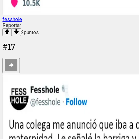
fesshole
Reportar
2
puntos
#
17