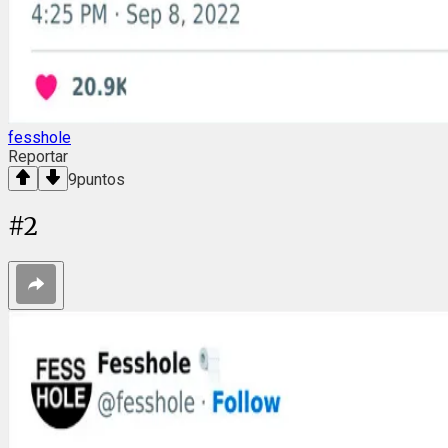
fesshole
Reportar
9
puntos
#
2