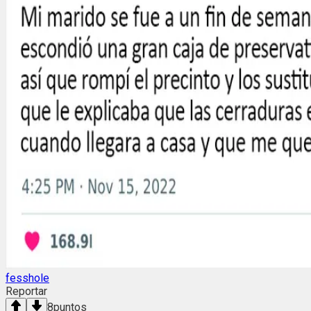
fesshole
Reportar
8
puntos