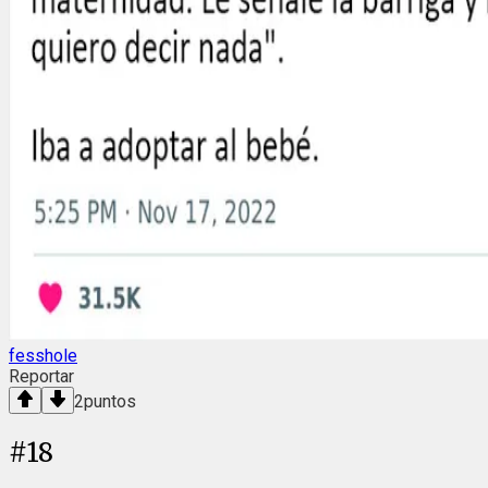
fesshole
Reportar
2
puntos
#
18