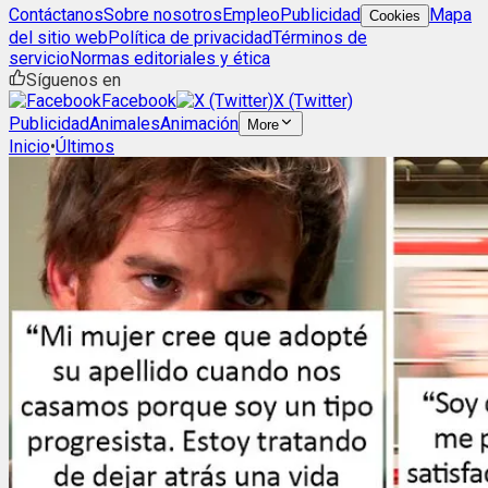
Contáctanos
Sobre nosotros
Empleo
Publicidad
Mapa
Cookies
del sitio web
Política de privacidad
Términos de
servicio
Normas editoriales y ética
Síguenos en
Facebook
X (Twitter)
Publicidad
Animales
Animación
More
Inicio
•
Últimos