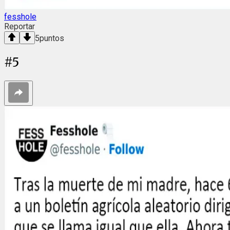
fesshole
Reportar
5
puntos
#
5