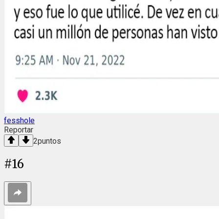
fesshole
Reportar
2
puntos
#
16