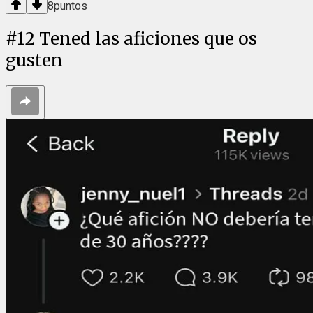
8
puntos
#
12
Tened las aficiones que os
gusten