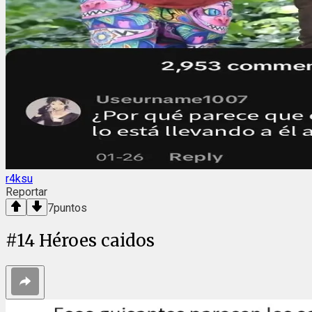
r4ksu
Reportar
7
puntos
#
14
Héroes caidos