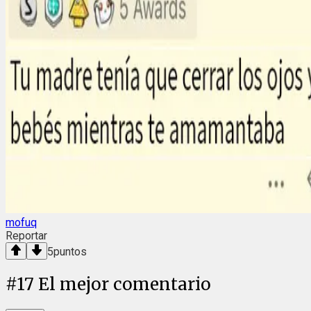
mofuq
Reportar
5
puntos
#
17
El mejor comentario