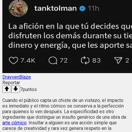
DrayvenBlaze
Reportar
7
puntos
Cuando el público capta un chiste de un vistazo, el impacto
es inmediato y el ritmo cómico se conserva a la perfección
para quienes lo ven después. La especificidad es otro
ingrediente que distingue un insulto genérico de una obra de
arte cómico
. Insultar a alguien es una acción simple que
carece de creatividad y rara vez genera respeto en la