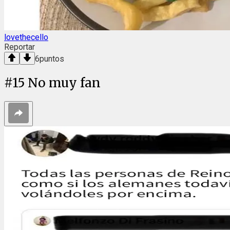
lovethecello
Reportar
6
puntos
#
15
No muy fan