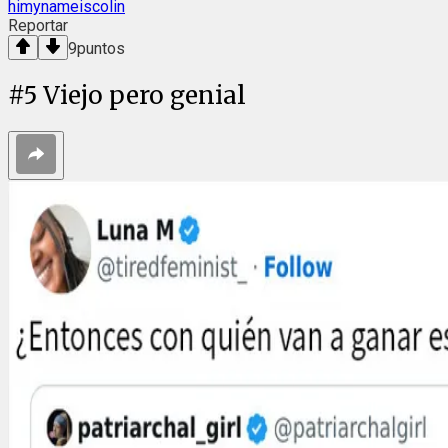
himynameiscolin
Reportar
9
puntos
#
5
Viejo pero genial