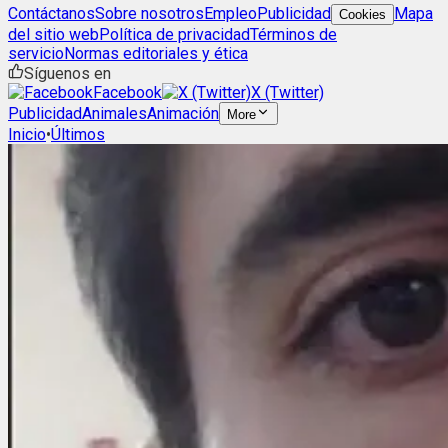
Contáctanos
Sobre nosotros
Empleo
Publicidad
Mapa
Cookies
del sitio web
Política de privacidad
Términos de
servicio
Normas editoriales y ética
Síguenos en
Facebook
X (Twitter)
Publicidad
Animales
Animación
More
Inicio
•
Últimos