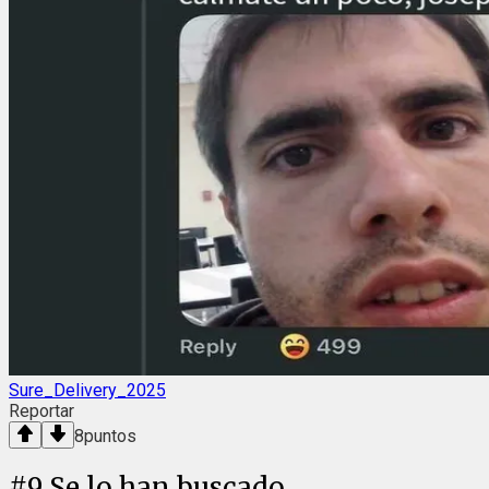
Sure_Delivery_2025
Reportar
8
puntos
#
9
Se lo han buscado