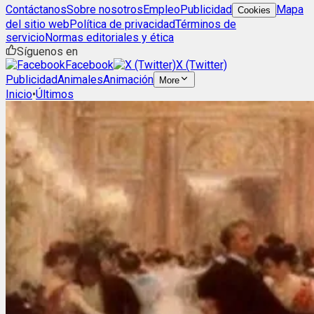
Contáctanos
Sobre nosotros
Empleo
Publicidad
Mapa
Cookies
del sitio web
Política de privacidad
Términos de
servicio
Normas editoriales y ética
Síguenos en
Facebook
X (Twitter)
Publicidad
Animales
Animación
More
Inicio
•
Últimos