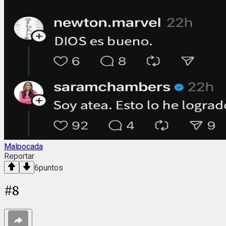
Malpocada
Reportar
6
puntos
#
8