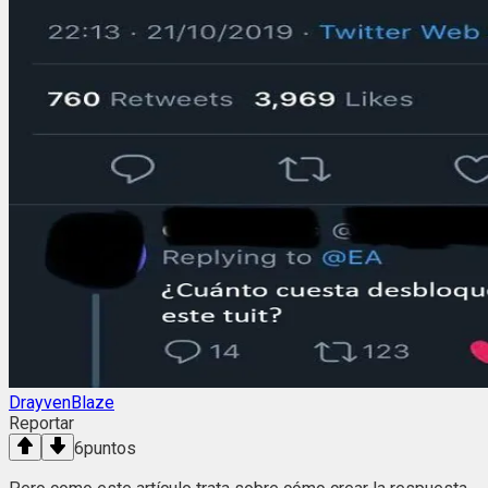
DrayvenBlaze
Reportar
6
puntos