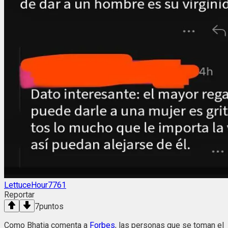
LettuceHour7761
Reportar
7
puntos
Como Bhatia comenta a
Forbes
, las personas que se toman el