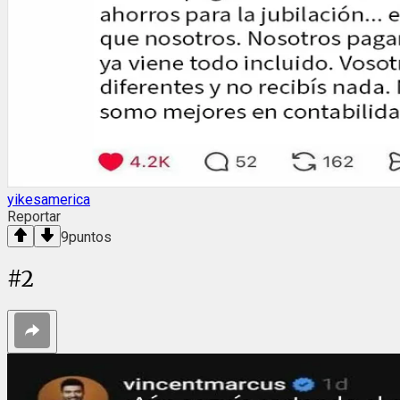
yikesamerica
Reportar
9
puntos
#
2