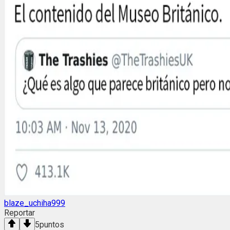
blaze_uchiha999
Reportar
5
puntos