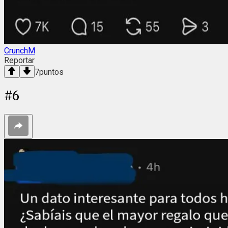
CrunchM
Reportar
7
puntos
#
6