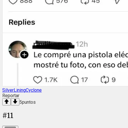
SilverLiningCyclone
Reportar
5
puntos
#
11