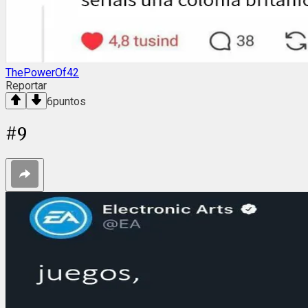
ThePowerOf42
Reportar
6
puntos
#
9