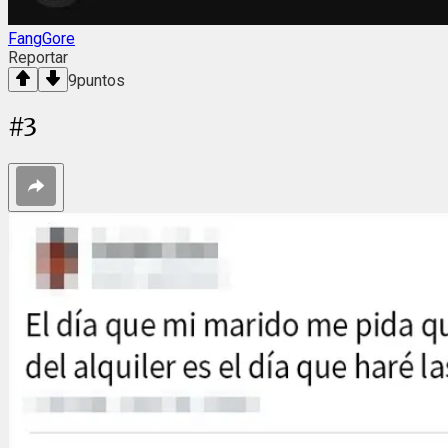
FangGore
Reportar
9
puntos
#
3