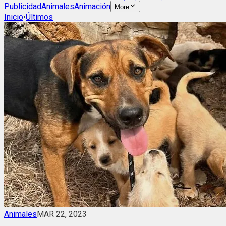
Publicidad
Animales
Animación
More
Inicio
•
Últimos
Animales
MAR 22, 2023