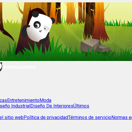
cas
Entretenimiento
Moda
seño Industrial
Diseño De Interiores
Últimos
l sitio web
Política de privacidad
Términos de servicio
Normas ed