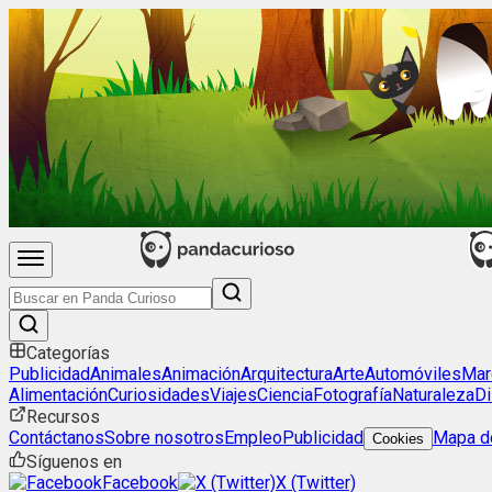
Categorías
Publicidad
Animales
Animación
Arquitectura
Arte
Automóviles
Mar
Alimentación
Curiosidades
Viajes
Ciencia
Fotografía
Naturaleza
Di
Recursos
Contáctanos
Sobre nosotros
Empleo
Publicidad
Mapa de
Cookies
Síguenos en
Facebook
X (Twitter)