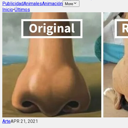
Publicidad
Animales
Animación
More
Inicio
•
Últimos
Arte
APR 21, 2021