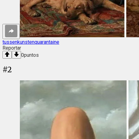
tussenkunstenquarantaine
Reportar
0
puntos
#
2