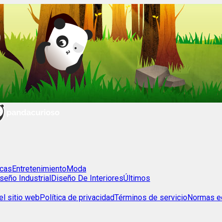
cas
Entretenimiento
Moda
seño Industrial
Diseño De Interiores
Últimos
l sitio web
Política de privacidad
Términos de servicio
Normas ed