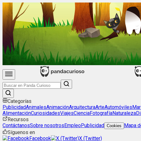
Categorías
Publicidad
Animales
Animación
Arquitectura
Arte
Automóviles
Mar
Alimentación
Curiosidades
Viajes
Ciencia
Fotografía
Naturaleza
Di
Recursos
Contáctanos
Sobre nosotros
Empleo
Publicidad
Mapa de
Cookies
Síguenos en
Facebook
X (Twitter)