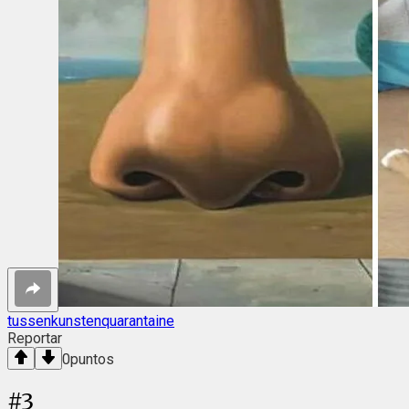
tussenkunstenquarantaine
Reportar
0
puntos
#
3