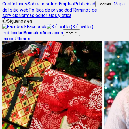
Contáctanos
Sobre nosotros
Empleo
Publicidad
Mapa
Cookies
del sitio web
Política de privacidad
Términos de
servicio
Normas editoriales y ética
Síguenos en
Facebook
X (Twitter)
Publicidad
Animales
Animación
More
Inicio
•
Últimos