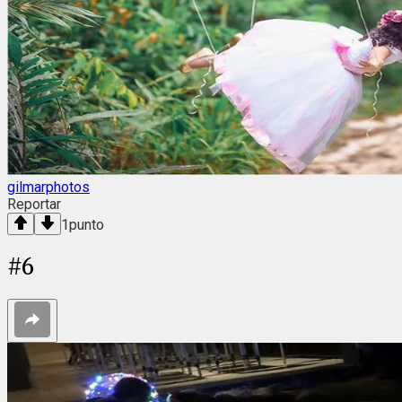
gilmarphotos
Reportar
1
punto
#
6