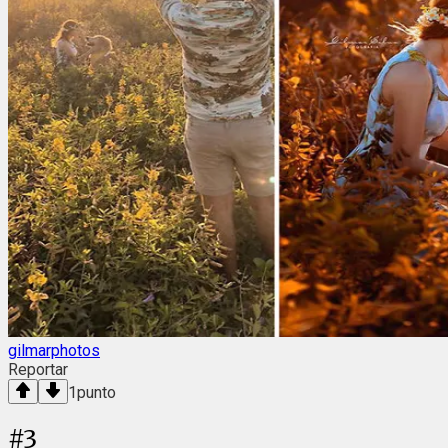
gilmarphotos
Reportar
1
punto
#
3