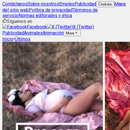
Contáctanos
Sobre nosotros
Empleo
Publicidad
Mapa
Cookies
del sitio web
Política de privacidad
Términos de
servicio
Normas editoriales y ética
Síguenos en
Facebook
X (Twitter)
Publicidad
Animales
Animación
More
Inicio
•
Últimos