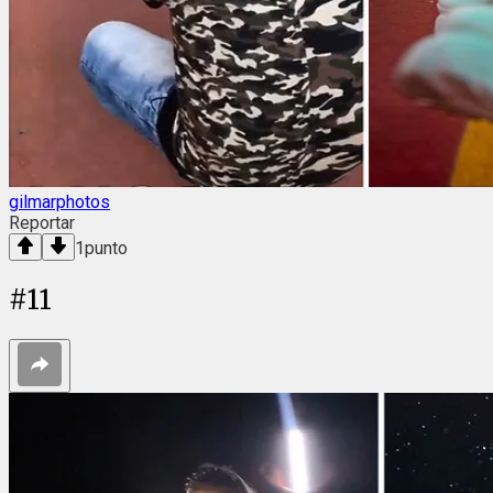
gilmarphotos
Reportar
1
punto
#
11