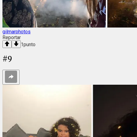
gilmarphotos
Reportar
1
punto
#
9