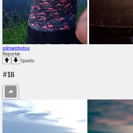
gilmarphotos
Reportar
1
punto
#
18