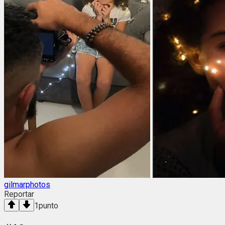
gilmarphotos
Reportar
1
punto