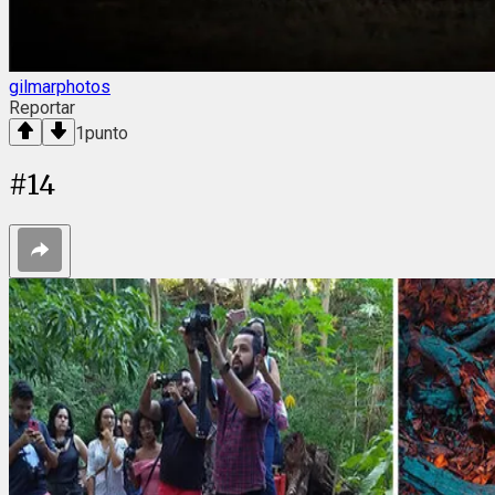
gilmarphotos
Reportar
1
punto
#
14