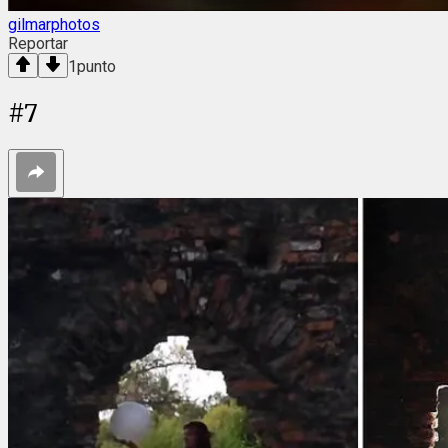
gilmarphotos
Reportar
1
punto
#
7