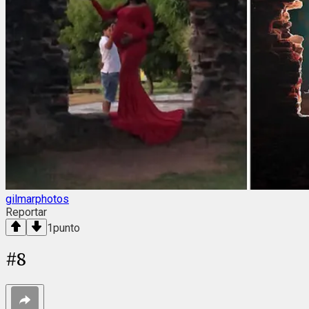
gilmarphotos
Reportar
1
punto
#
8