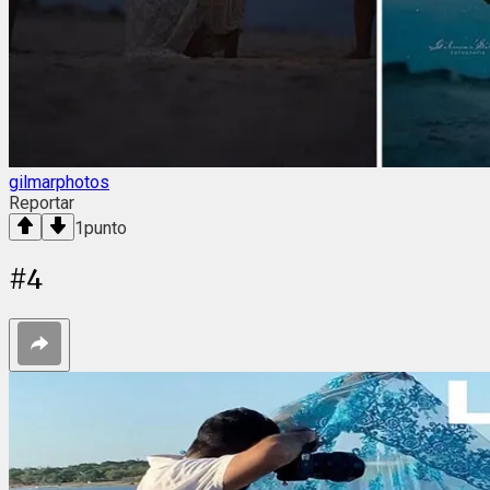
gilmarphotos
Reportar
1
punto
#
4