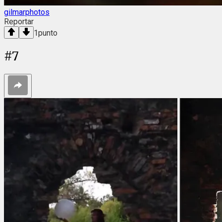
gilmarphotos
Reportar
1
punto
#
7