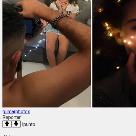
gilmarphotos
Reportar
1
punto