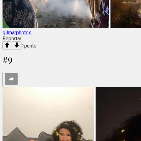
gilmarphotos
Reportar
1
punto
#
9