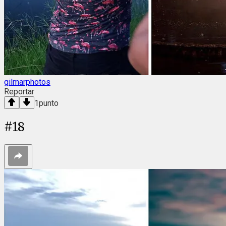
gilmarphotos
Reportar
1
punto
#
18