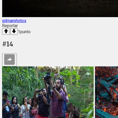
gilmarphotos
Reportar
1
punto
#
14