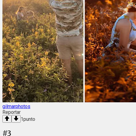
gilmarphotos
Reportar
1
punto
#
3