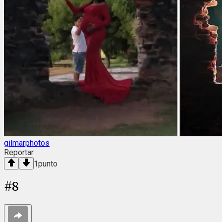
gilmarphotos
Reportar
1
punto
#
8