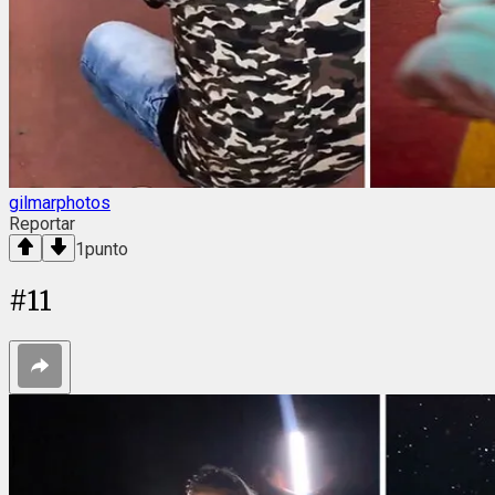
gilmarphotos
Reportar
1
punto
#
11