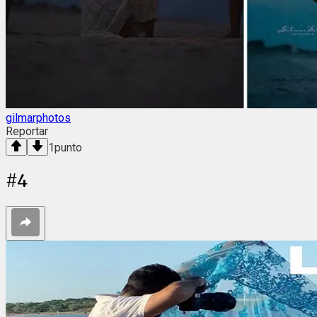
gilmarphotos
Reportar
1
punto
#
4