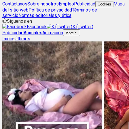
Contáctanos
Sobre nosotros
Empleo
Publicidad
Mapa
Cookies
del sitio web
Política de privacidad
Términos de
servicio
Normas editoriales y ética
Síguenos en
Facebook
X (Twitter)
Publicidad
Animales
Animación
More
Inicio
•
Últimos