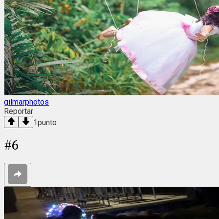
gilmarphotos
Reportar
1
punto
#
6