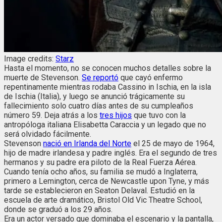
Image credits:
Starz
Hasta el momento, no se conocen muchos detalles sobre la
muerte de Stevenson.
Se reportó
que cayó enfermo
repentinamente mientras rodaba Cassino in Ischia, en la isla
de Ischia (Italia), y luego se anunció trágicamente su
fallecimiento solo cuatro días antes de su cumpleaños
número 59. Deja atrás a los
tres hijos
que tuvo con la
antropóloga italiana Elisabetta Caraccia y un legado que no
será olvidado fácilmente.
Stevenson
nació en Irlanda del Norte
el 25 de mayo de 1964,
hijo de madre irlandesa y padre inglés. Era el segundo de tres
hermanos y su padre era piloto de la Real Fuerza Aérea.
Cuando tenía ocho años, su familia se mudó a Inglaterra,
primero a Lemington, cerca de Newcastle upon Tyne, y más
tarde se establecieron en Seaton Delaval. Estudió en la
escuela de arte dramático, Bristol Old Vic Theatre School,
donde se graduó a los 29 años.
Era un actor versado que dominaba el escenario y la pantalla,