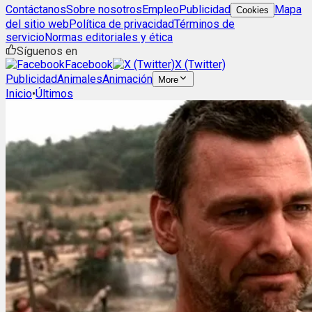
Contáctanos
Sobre nosotros
Empleo
Publicidad
Mapa
Cookies
del sitio web
Política de privacidad
Términos de
servicio
Normas editoriales y ética
Síguenos en
Facebook
X (Twitter)
Publicidad
Animales
Animación
More
Inicio
•
Últimos