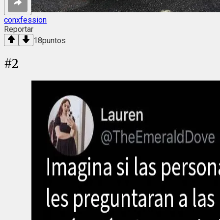
conxfession
Reportar
18
puntos
#
2