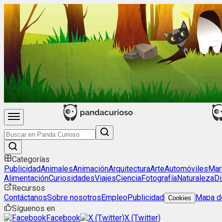
Categorías
Publicidad
Animales
Animación
Arquitectura
Arte
Automóviles
Mar
Alimentación
Curiosidades
Viajes
Ciencia
Fotografía
Naturaleza
Di
Recursos
Contáctanos
Sobre nosotros
Empleo
Publicidad
Mapa de
Cookies
Síguenos en
Facebook
X (Twitter)