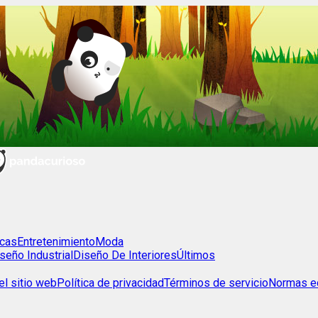
cas
Entretenimiento
Moda
seño Industrial
Diseño De Interiores
Últimos
l sitio web
Política de privacidad
Términos de servicio
Normas ed