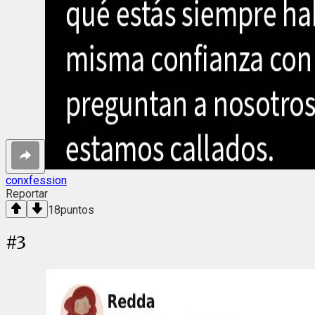
conxfession
Reportar
18
puntos
#
3