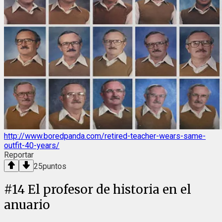
http://www.boredpanda.com/retired-teacher-wears-same-
outfit-40-years/
Reportar
25
puntos
#
14
El profesor de historia en el
anuario