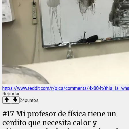
https://www.reddit.com/r/pics/comments/4x884t/this_is_wh
Reportar
24
puntos
#
17
Mi profesor de física tiene un
cerdito que necesita calor y