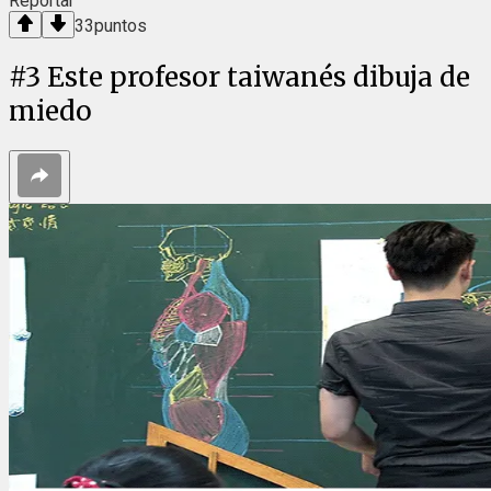
Reportar
33
puntos
#
3
Este profesor taiwanés dibuja de
miedo