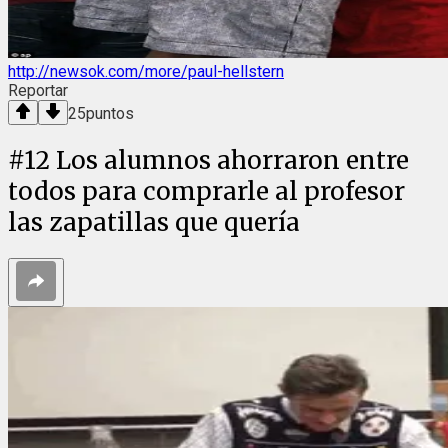
http://newsok.com/more/paul-hellstern
Reportar
25
puntos
#
12
Los alumnos ahorraron entre
todos para comprarle al profesor
las zapatillas que quería