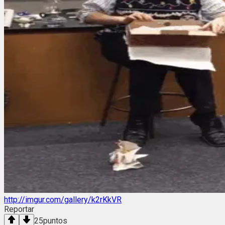
http://imgur.com/gallery/k2rKkVR
Reportar
25
puntos