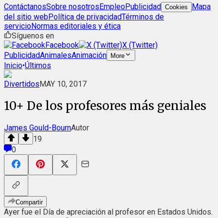
Contáctanos
Sobre nosotros
Empleo
Publicidad
Mapa
Cookies
del sitio web
Política de privacidad
Términos de
servicio
Normas editoriales y ética
Síguenos en
Facebook
X (Twitter)
Publicidad
Animales
Animación
More
Inicio
•
Últimos
Divertidos
MAY 10, 2017
10+ De los profesores más geniales
James Gould-Bourn
Autor
19
0
Compartir
Ayer fue el Día de apreciación al profesor en Estados Unidos.