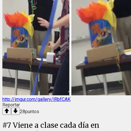
http://imgur.com/gallery/lRbfCAK
Reportar
28
puntos
#
7
Viene a clase cada día en