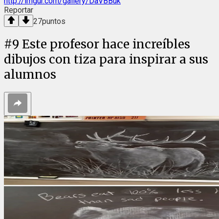
http://imgur.com/gallery/DaVBBuk
Reportar
27
puntos
#
9
Este profesor hace increíbles
dibujos con tiza para inspirar a sus
alumnos