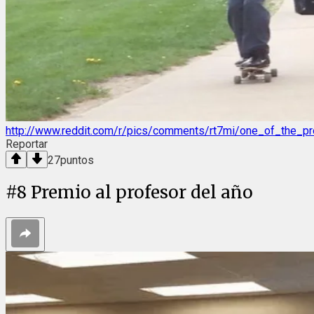
http://www.reddit.com/r/pics/comments/rt7mi/one_of_the_
Reportar
27
puntos
#
8
Premio al profesor del año