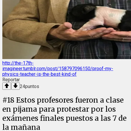
http://the-17th-
imagineer.tumblr.com/post/158797096150/proof-my-
physics-teacher-is-the-best-kind-of
Reportar
24
puntos
#
18
Estos profesores fueron a clase
en pijama para protestar por los
exámenes finales puestos a las 7 de
la mañana