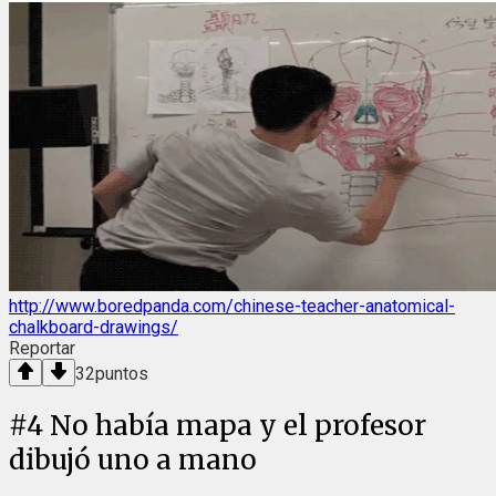
http://www.boredpanda.com/chinese-teacher-anatomical-
chalkboard-drawings/
Reportar
32
puntos
#
4
No había mapa y el profesor
dibujó uno a mano