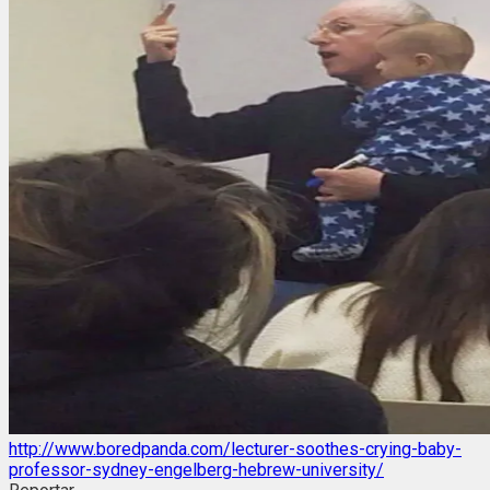
http://www.boredpanda.com/lecturer-soothes-crying-baby-
professor-sydney-engelberg-hebrew-university/