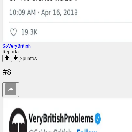
SoVeryBritish
Reportar
2
puntos
#
8