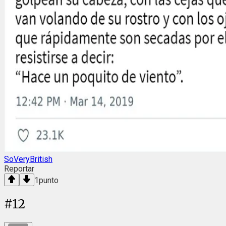
SoVeryBritish
Reportar
1
punto
#
12