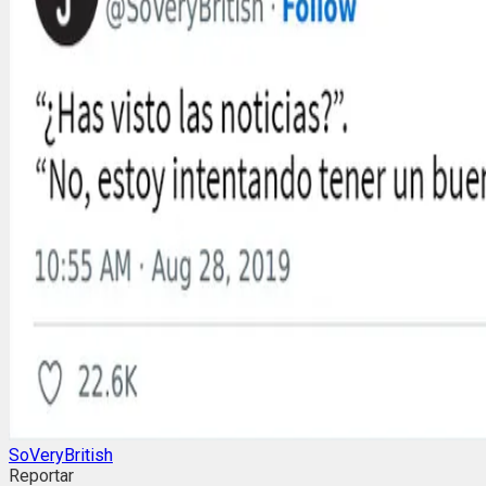
SoVeryBritish
Reportar