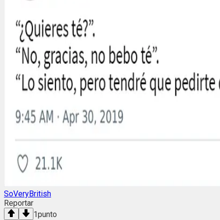
SoVeryBritish
Reportar
1
punto