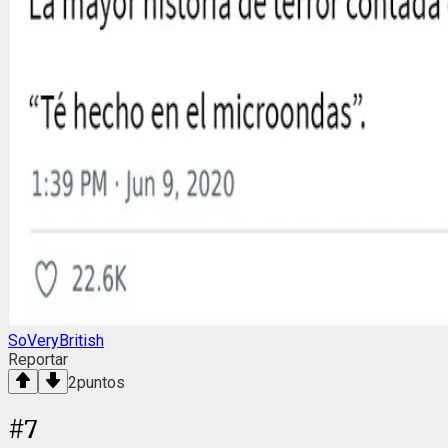
SoVeryBritish
Reportar
2
puntos
#
7