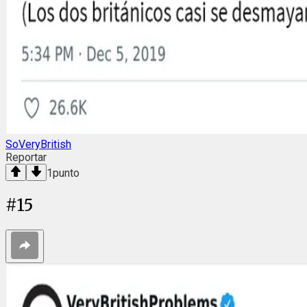
SoVeryBritish
Reportar
1
punto
#
15