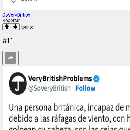
SoVeryBritish
Reportar
1
punto
#
11