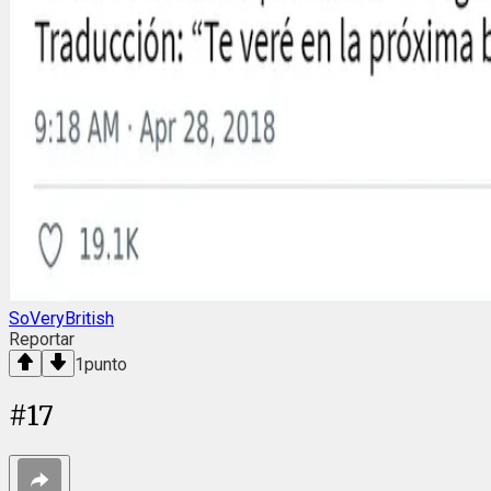
SoVeryBritish
Reportar
1
punto
#
17