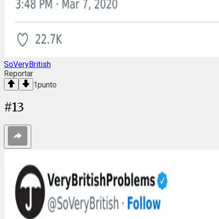
SoVeryBritish
Reportar
1
punto
#
13