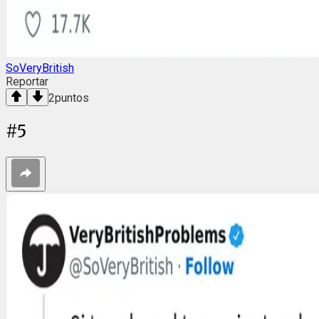
SoVeryBritish
Reportar
2
puntos
#
5