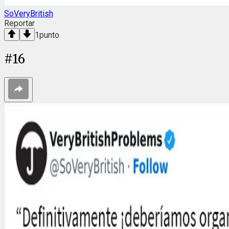
SoVeryBritish
Reportar
1
punto
#
16