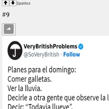
2
puntos
#
9