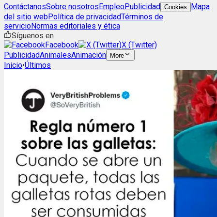
Contáctanos
Sobre nosotros
Empleo
Publicidad
Mapa
Cookies
del sitio web
Política de privacidad
Términos de
servicio
Normas editoriales y ética
Síguenos en
Facebook
X (Twitter)
Publicidad
Animales
Animación
More
Inicio
•
Últimos