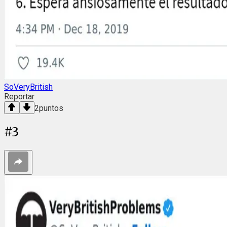
SoVeryBritish
Reportar
2
puntos
#
3