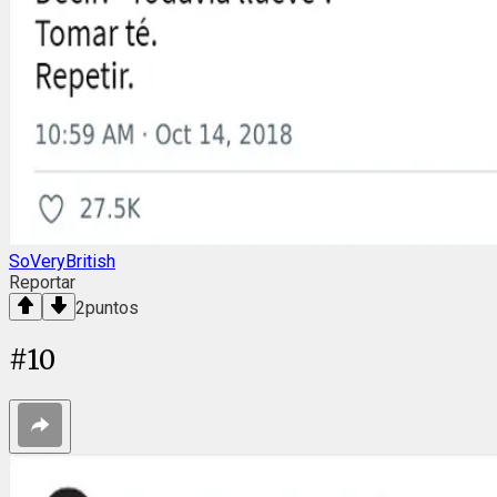
SoVeryBritish
Reportar
2
puntos
#
10