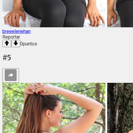
breeelenehan
Reportar
0
puntos
#
5