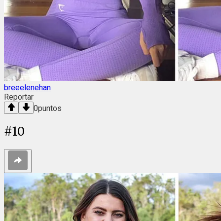
breeelenehan
Reportar
0
puntos
#
10