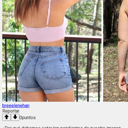
breeelenehan
Reportar
0
puntos