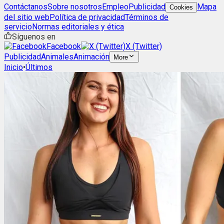
Contáctanos
Sobre nosotros
Empleo
Publicidad
Mapa
Cookies
del sitio web
Política de privacidad
Términos de
servicio
Normas editoriales y ética
Síguenos en
Facebook
X (Twitter)
Publicidad
Animales
Animación
More
Inicio
•
Últimos