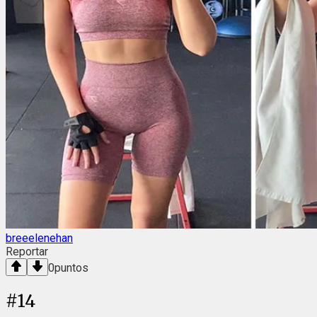
breeelenehan
Reportar
0
puntos
#
14