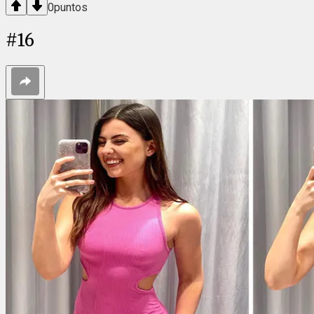
0
puntos
#
16