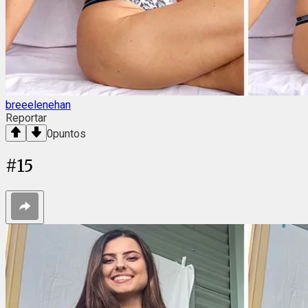
breeelenehan
Reportar
0
puntos
#
15