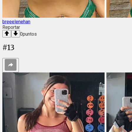
breeelenehan
Reportar
0
puntos
#
13