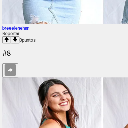
breeelenehan
Reportar
0
puntos
#
8