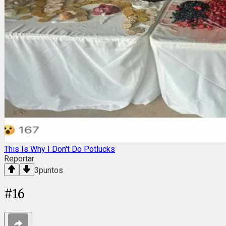
This Is Why I Don't Do Potlucks
Reportar
3
puntos
#
16