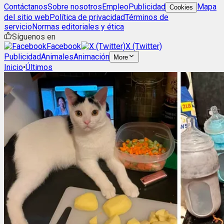
Contáctanos
Sobre nosotros
Empleo
Publicidad
Mapa
Cookies
del sitio web
Política de privacidad
Términos de
servicio
Normas editoriales y ética
Síguenos en
Facebook
X (Twitter)
Publicidad
Animales
Animación
More
Inicio
•
Últimos