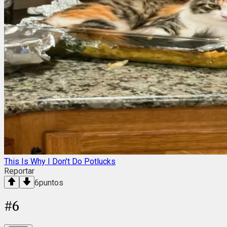
This Is Why I Don't Do Potlucks
Reportar
6
puntos
#
6