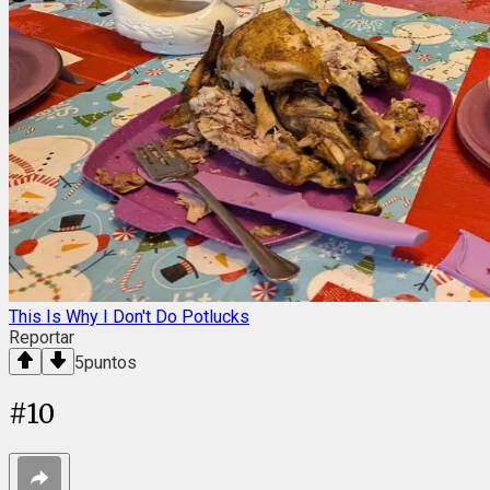
This Is Why I Don't Do Potlucks
Reportar
5
puntos
#
10