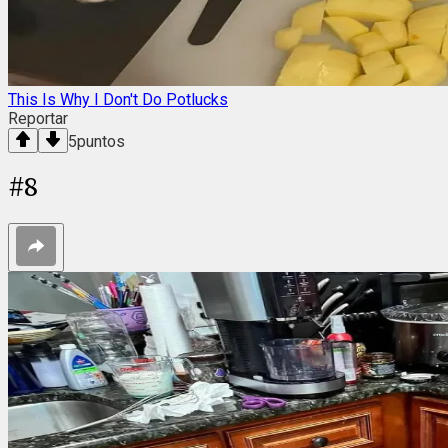
This Is Why I Don't Do Potlucks
Reportar
5
puntos
#
8