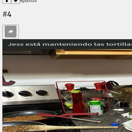
8
puntos
#
4