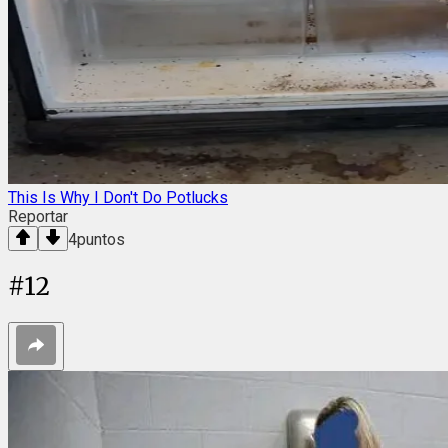
This Is Why I Don't Do Potlucks
Reportar
4
puntos
#
12