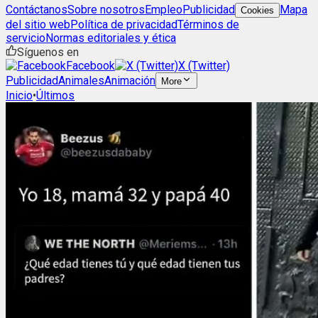
Contáctanos
Sobre nosotros
Empleo
Publicidad
Mapa
Cookies
del sitio web
Política de privacidad
Términos de
servicio
Normas editoriales y ética
Síguenos en
Facebook
X (Twitter)
Publicidad
Animales
Animación
More
Inicio
•
Últimos