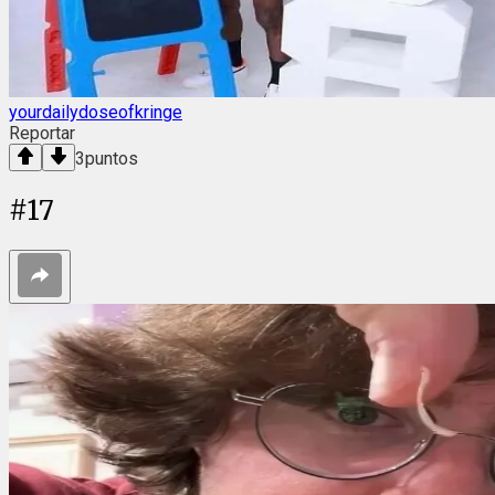
yourdailydoseofkringe
Reportar
3
puntos
#
17