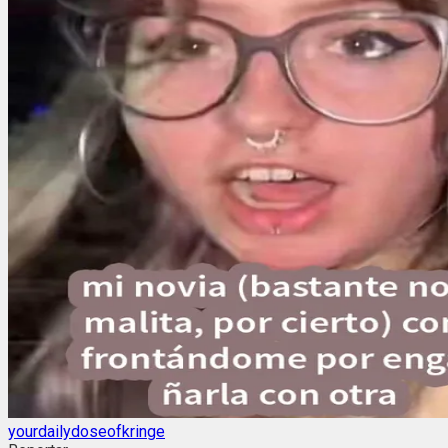
yourdailydoseofkringe