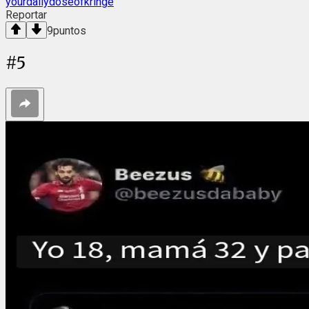
yourdailydoseofkringe
Reportar
9
puntos
#
5