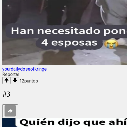
yourdailydoseofkringe
Reportar
12
puntos
#
3