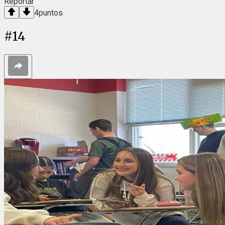
Reportar
4
puntos
#
14