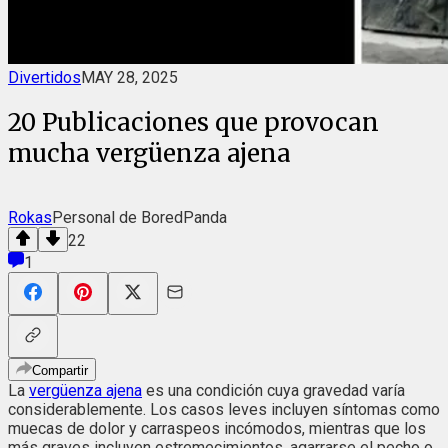
Divertidos
MAY 28, 2025
20 Publicaciones que provocan
mucha vergüenza ajena
Rokas
Personal de BoredPanda
22
1
Compartir
La
vergüenza ajena
es una condición cuya gravedad varía
considerablemente. Los casos leves incluyen síntomas como
muecas de dolor y carraspeos incómodos, mientras que los
más graves incluyen estremecimientos, agarrarse el pecho o