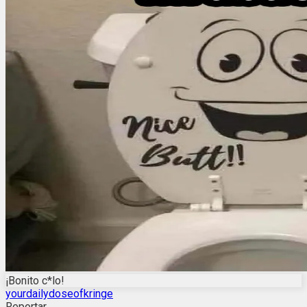
¡Bonito c*lo!
yourdailydoseofkringe
Reportar