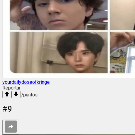
yourdailydoseofkringe
Reportar
7
puntos
#
9