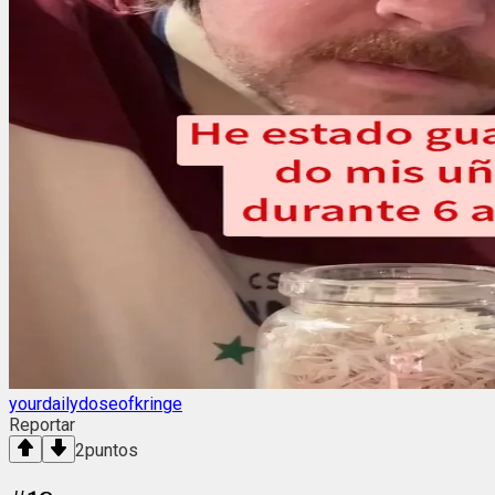
yourdailydoseofkringe
Reportar
2
puntos