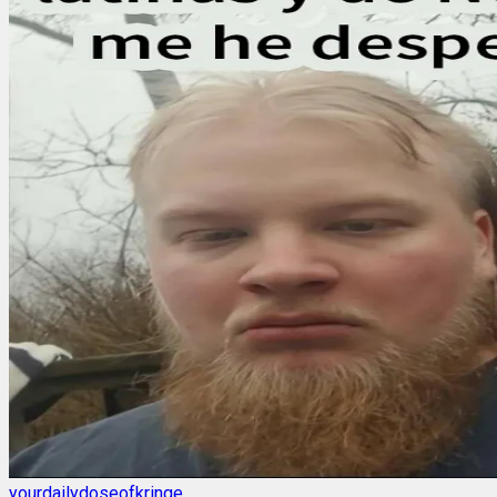
yourdailydoseofkringe