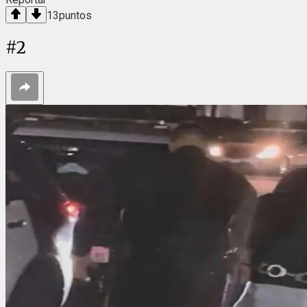
13
puntos
#
2