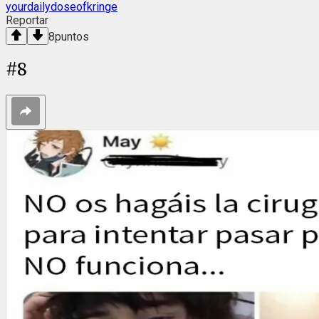
yourdailydoseofkringe
Reportar
8
puntos
#
8