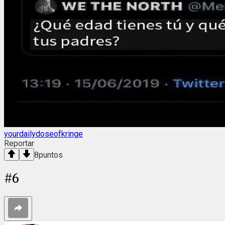
yourdailydoseofkringe
Reportar
8
puntos
#
6