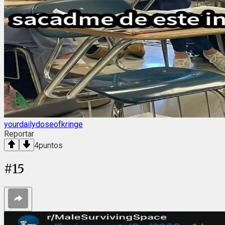
yourdailydoseofkringe
Reportar
4
puntos
#
15