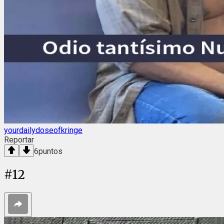
yourdailydoseofkringe
Reportar
6
puntos
#
12