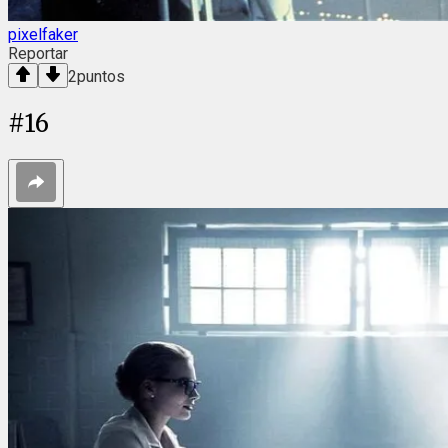
pixelfaker
Reportar
2
puntos
#
16