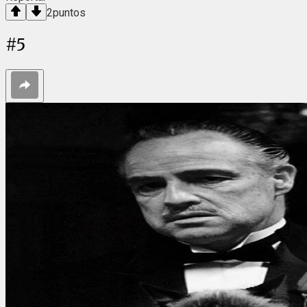
2
puntos
#
5