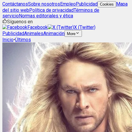
Contáctanos
Sobre nosotros
Empleo
Publicidad
Mapa
Cookies
del sitio web
Política de privacidad
Términos de
servicio
Normas editoriales y ética
Síguenos en
Facebook
X (Twitter)
Publicidad
Animales
Animación
More
Inicio
•
Últimos