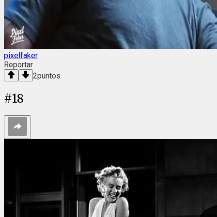
pixelfaker
Reportar
2
puntos
#
18