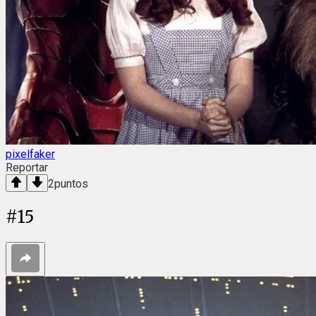
pixelfaker
Reportar
2
puntos
#
15