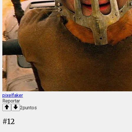
pixelfaker
Reportar
2
puntos
#
12