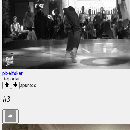
pixelfaker
Reportar
3
puntos
#
3