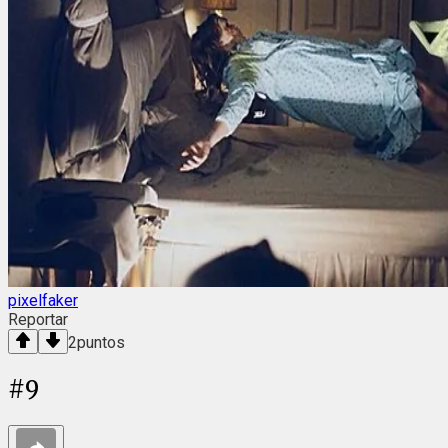
pixelfaker
Reportar
2
puntos
#
9