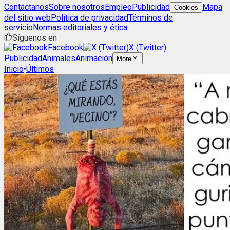
Contáctanos
Sobre nosotros
Empleo
Publicidad
Mapa
Cookies
del sitio web
Política de privacidad
Términos de
servicio
Normas editoriales y ética
Síguenos en
Facebook
X (Twitter)
Publicidad
Animales
Animación
More
Inicio
•
Últimos