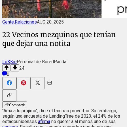
Gente
,
Relaciones
AUG 20, 2025
22 Vecinos mezquinos que tenían
que dejar una notita
LoKKie
Personal de BoredPanda
24
0
Compartir
"Ama a tu prójimo", dice el famoso proverbio. Sin embargo,
según una encuesta de LendingTree de 2023, el 24% de los
estadounidenses
afirma
no querer a al menos uno de sus
vecinos
. Resulta que, a veces, quererlos puede ser muy