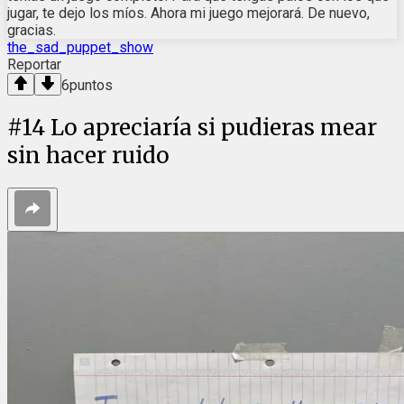
jugar, te dejo los míos. Ahora mi juego mejorará. De nuevo,
gracias.
the_sad_puppet_show
Reportar
6
puntos
#
14
Lo apreciaría si pudieras mear
sin hacer ruido