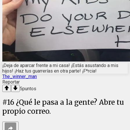
¡Deja de aparcar frente a mi casa! ¡Estás asustando a mis
hijos! ¡Haz tus guarrerías en otra parte! ¡F*rcia!
The_winner_man
Reportar
5
puntos
#
16
¿Qué le pasa a la gente? Abre tu
propio correo.