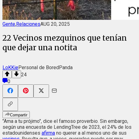
Gente
,
Relaciones
AUG 20, 2025
22 Vecinos mezquinos que tenían
que dejar una notita
LoKKie
Personal de BoredPanda
24
0
Compartir
"Ama a tu prójimo", dice el famoso proverbio. Sin embargo,
según una encuesta de LendingTree de 2023, el 24% de los
estadounidenses
afirma
no querer a al menos uno de sus
vecinos
. Resulta que, a veces, quererlos puede ser muy