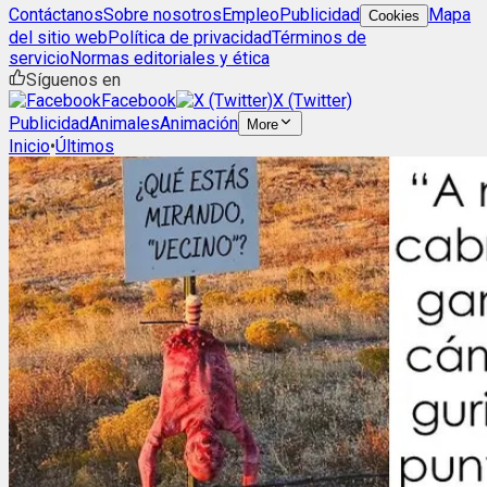
Contáctanos
Sobre nosotros
Empleo
Publicidad
Mapa
Cookies
del sitio web
Política de privacidad
Términos de
servicio
Normas editoriales y ética
Síguenos en
Facebook
X (Twitter)
Publicidad
Animales
Animación
More
Inicio
•
Últimos