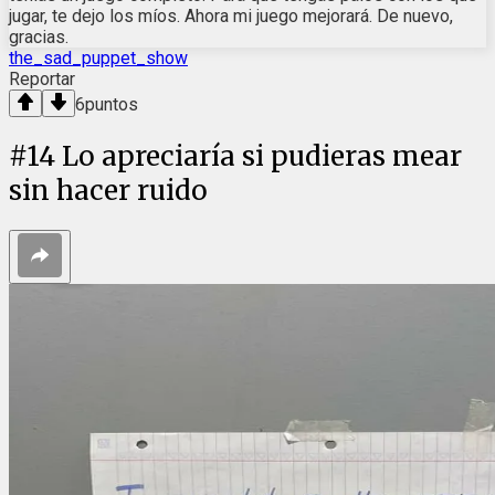
jugar, te dejo los míos. Ahora mi juego mejorará. De nuevo,
gracias.
the_sad_puppet_show
Reportar
6
puntos
#
14
Lo apreciaría si pudieras mear
sin hacer ruido