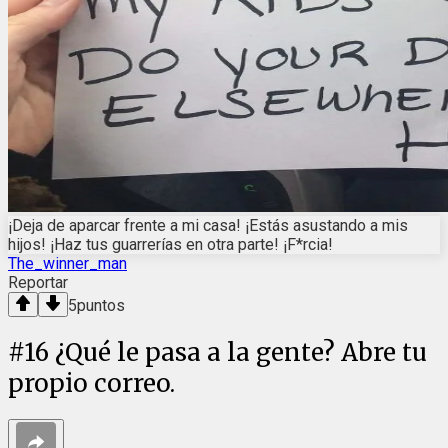
¡Deja de aparcar frente a mi casa! ¡Estás asustando a mis
hijos! ¡Haz tus guarrerías en otra parte! ¡F*rcia!
The_winner_man
Reportar
5
puntos
#
16
¿Qué le pasa a la gente? Abre tu
propio correo.