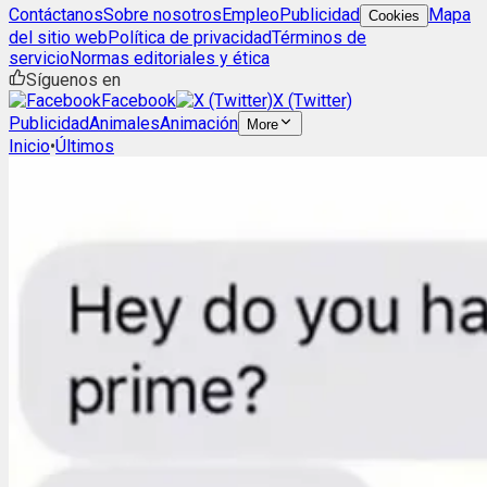
Contáctanos
Sobre nosotros
Empleo
Publicidad
Mapa
Cookies
del sitio web
Política de privacidad
Términos de
servicio
Normas editoriales y ética
Síguenos en
Facebook
X (Twitter)
Publicidad
Animales
Animación
More
Inicio
•
Últimos