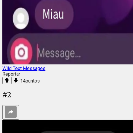
Wild Text Messages
Reportar
14
puntos
#
2