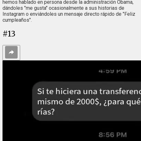
hemos hablado en persona desde la administración Obama,
dándoles "me gusta" ocasionalmente a sus historias de
Instagram o enviándoles un mensaje directo rápido de "Feliz
cumpleaños".
#
13