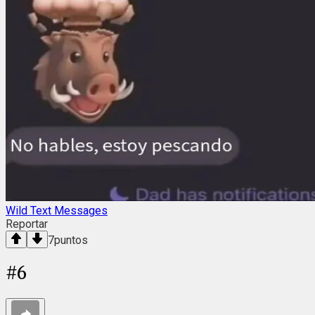
Wild Text Messages
Reportar
7
puntos
#
6