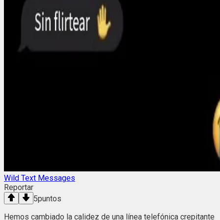
Wild Text Messages
Reportar
5
puntos
Hemos cambiado la calidez de una línea telefónica crepitante