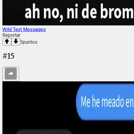
Wild Text Messages
Reportar
5
puntos
#
15