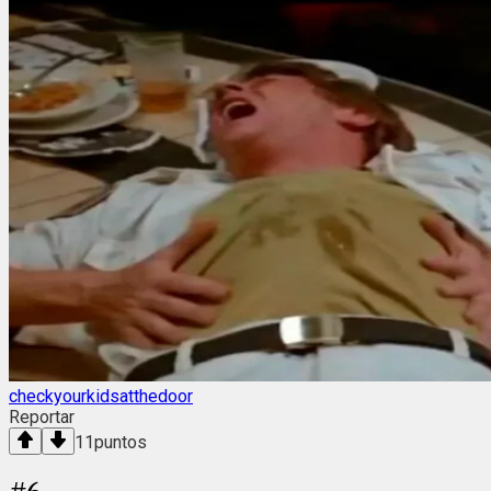
checkyourkidsatthedoor
Reportar
11
puntos