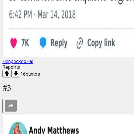
HenpeckedHal
Reportar
16
puntos
#
3