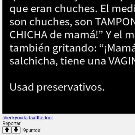
checkyourkidsatthedoor
Reportar
19
puntos