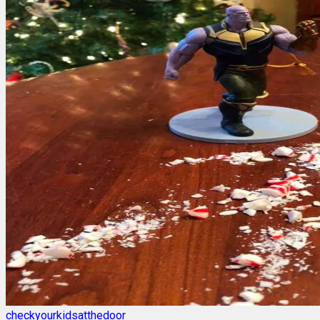
checkyourkidsatthedoor