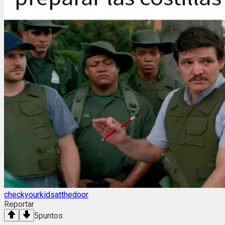
checkyourkidsatthedoor
Reportar
5
puntos