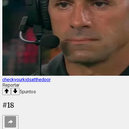
checkyourkidsatthedoor
Reportar
5
puntos
#
18