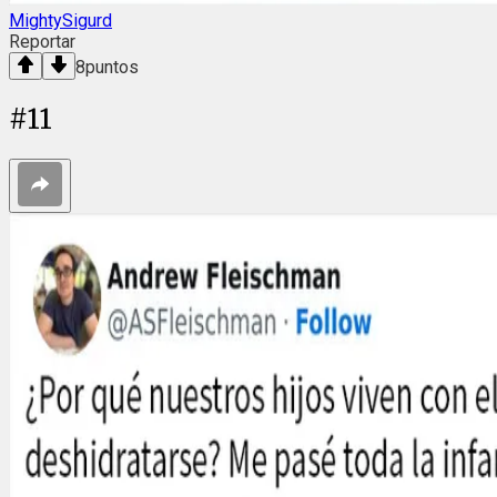
MightySigurd
Reportar
8
puntos
#
11