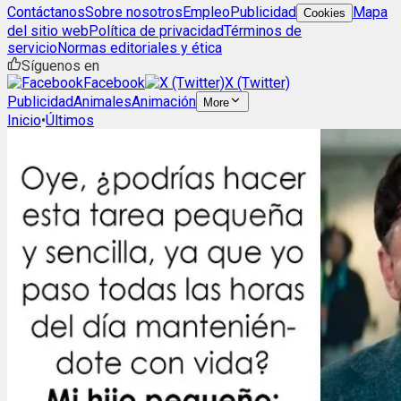
Contáctanos
Sobre nosotros
Empleo
Publicidad
Mapa
Cookies
del sitio web
Política de privacidad
Términos de
servicio
Normas editoriales y ética
Síguenos en
Facebook
X (Twitter)
Publicidad
Animales
Animación
More
Inicio
•
Últimos