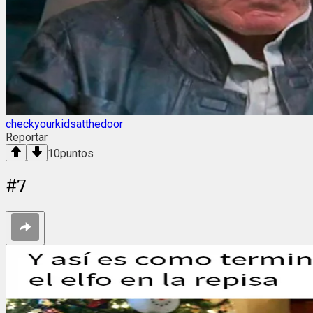
checkyourkidsatthedoor
Reportar
10
puntos
#
7