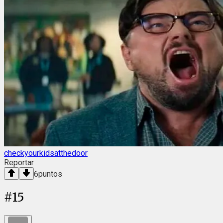
checkyourkidsatthedoor
Reportar
6
puntos
#
15