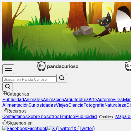
Categorías
Publicidad
Animales
Animación
Arquitectura
Arte
Automóviles
Mar
Alimentación
Curiosidades
Viajes
Ciencia
Fotografía
Naturaleza
Di
Recursos
Contáctanos
Sobre nosotros
Empleo
Publicidad
Mapa de
Cookies
Síguenos en
Facebook
X (Twitter)