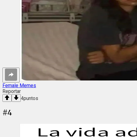
Female Memes
Reportar
4
puntos
#
4