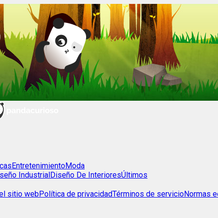
cas
Entretenimiento
Moda
seño Industrial
Diseño De Interiores
Últimos
l sitio web
Política de privacidad
Términos de servicio
Normas ed