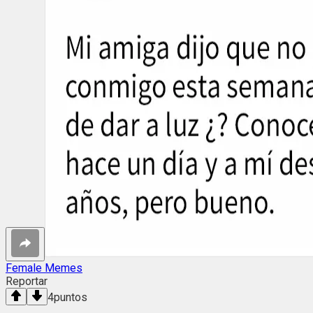
Female Memes
Reportar
4
puntos