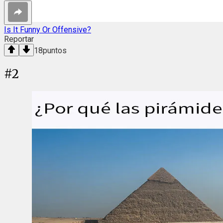
Is It Funny Or Offensive?
Reportar
18
puntos
#
2