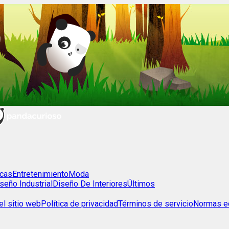
cas
Entretenimiento
Moda
seño Industrial
Diseño De Interiores
Últimos
l sitio web
Política de privacidad
Términos de servicio
Normas ed