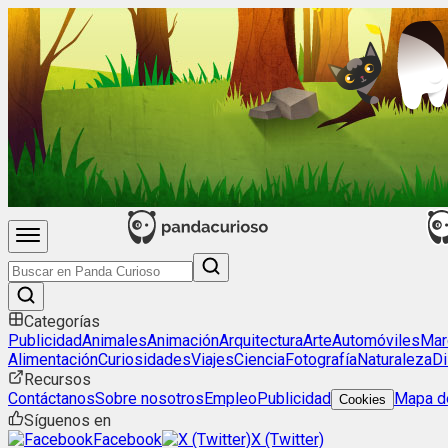
Categorías
Publicidad
Animales
Animación
Arquitectura
Arte
Automóviles
Mar
Alimentación
Curiosidades
Viajes
Ciencia
Fotografía
Naturaleza
Di
Recursos
Contáctanos
Sobre nosotros
Empleo
Publicidad
Mapa de
Cookies
Síguenos en
Facebook
X (Twitter)