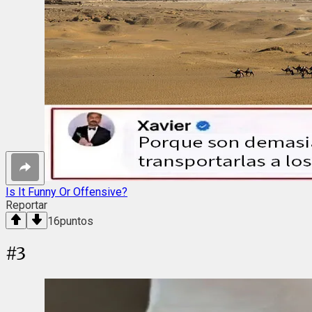
Is It Funny Or Offensive?
Reportar
16
puntos
#
3