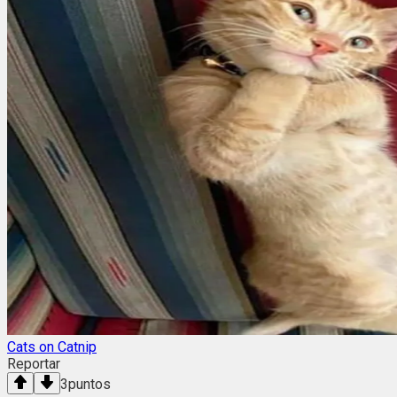
Cats on Catnip
Reportar
3
puntos