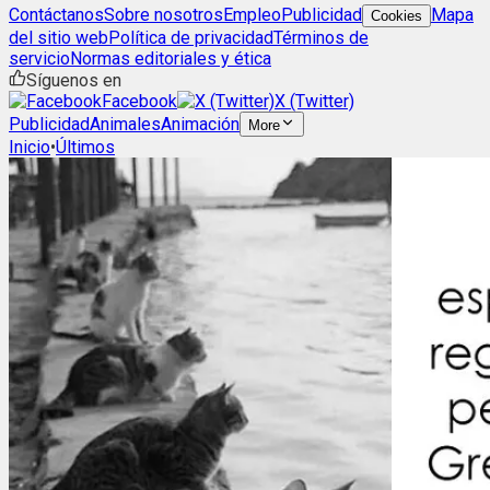
Contáctanos
Sobre nosotros
Empleo
Publicidad
Mapa
Cookies
del sitio web
Política de privacidad
Términos de
servicio
Normas editoriales y ética
Síguenos en
Facebook
X (Twitter)
Publicidad
Animales
Animación
More
Inicio
•
Últimos