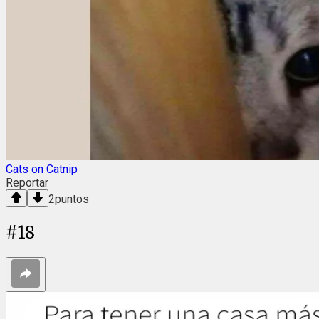
Cats on Catnip
Reportar
2
puntos
#
18