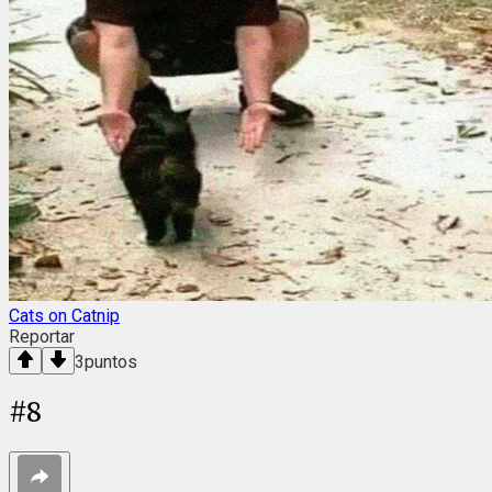
Cats on Catnip
Reportar
3
puntos
#
8