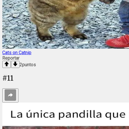
Cats on Catnip
Reportar
2
puntos
#
11