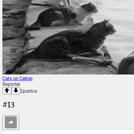
Cats on Catnip
Reportar
2
puntos
#
13