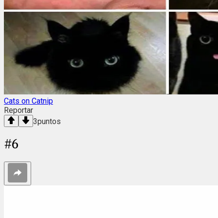
Cats on Catnip
Reportar
3
puntos
#
6