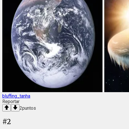
bluffing_tanha
Reportar
2
puntos
#
2