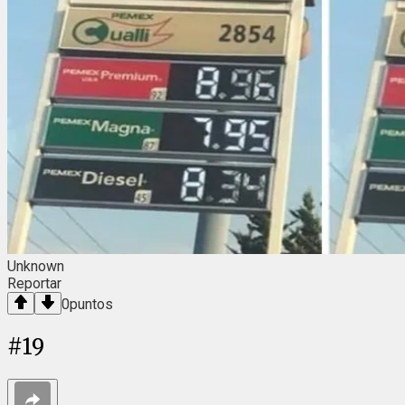
Unknown
Reportar
0
puntos
#
19