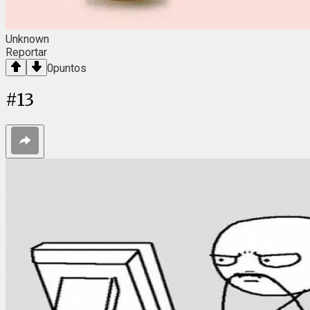
Unknown
Reportar
0
puntos
#
13