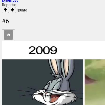
loneiffu87
Reportar
1
punto
#
6