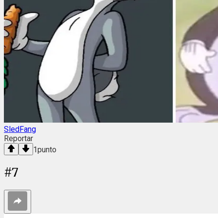
SledFang
Reportar
1
punto
#
7