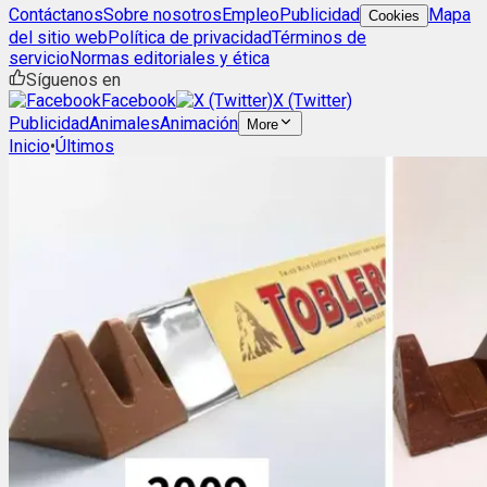
Contáctanos
Sobre nosotros
Empleo
Publicidad
Mapa
Cookies
del sitio web
Política de privacidad
Términos de
servicio
Normas editoriales y ética
Síguenos en
Facebook
X (Twitter)
Publicidad
Animales
Animación
More
Inicio
•
Últimos