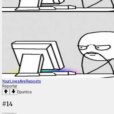
YourLivesAreReposts
Reportar
0
puntos
#
14