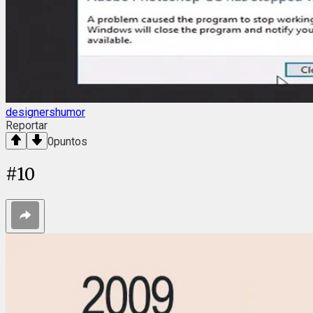
designershumor
Reportar
0
puntos
#
10