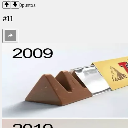
0
puntos
#
11