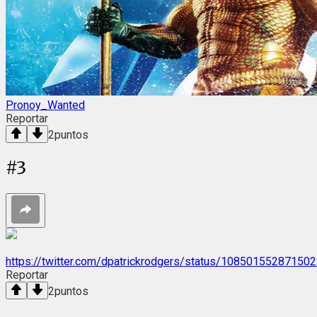
Pronoy_Wanted
Reportar
2
puntos
#
3
https://twitter.com/dpatrickrodgers/status/10850155287150
Reportar
2
puntos