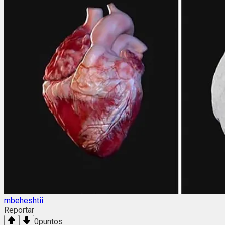
mbeheshtii
Reportar
0
puntos