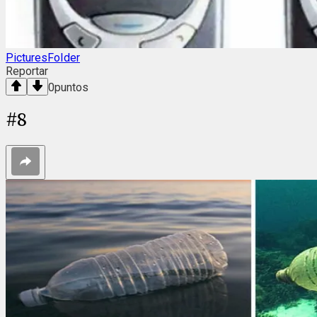
PicturesFoIder
Reportar
0
puntos
#
8