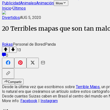
Publicidad
Animales
Animación
More
Inicio
•
Últimos
Divertidos
AUG 5, 2020
20 Terribles mapas que son tan malos
Rokas
Personal de BoredPanda
13
0
Compartir
Desde la última vez que escribimos sobre
Terrible Maps
, un 
lo natural era que creáramos un artículo sobre estos cartógrafo
Desde cuantas Suizas caben en Brasil al centro del mundo en N
More info:
Facebook
|
Instagram