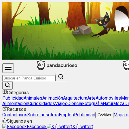
Categorías
Publicidad
Animales
Animación
Arquitectura
Arte
Automóviles
Mar
Alimentación
Curiosidades
Viajes
Ciencia
Fotografía
Naturaleza
Di
Recursos
Contáctanos
Sobre nosotros
Empleo
Publicidad
Mapa de
Cookies
Síguenos en
Facebook
X (Twitter)