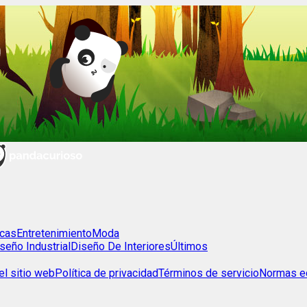
cas
Entretenimiento
Moda
seño Industrial
Diseño De Interiores
Últimos
l sitio web
Política de privacidad
Términos de servicio
Normas ed