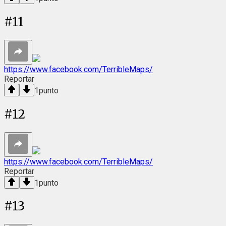
#
11
https://www.facebook.com/TerribleMaps/
Reportar
1
punto
#
12
https://www.facebook.com/TerribleMaps/
Reportar
1
punto
#
13