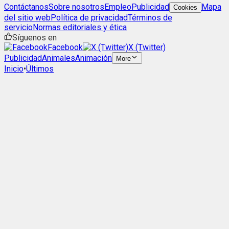
Contáctanos
Sobre nosotros
Empleo
Publicidad
Mapa
Cookies
del sitio web
Política de privacidad
Términos de
servicio
Normas editoriales y ética
Síguenos en
Facebook
X (Twitter)
Publicidad
Animales
Animación
More
Inicio
•
Últimos