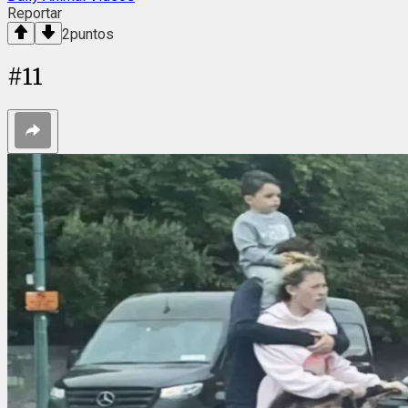
Reportar
2
puntos
#
11