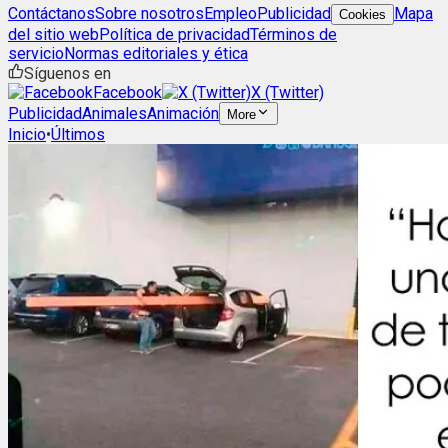
Contáctanos
Sobre nosotros
Empleo
Publicidad
Mapa
Cookies
del sitio web
Política de privacidad
Términos de
servicio
Normas editoriales y ética
Síguenos en
Facebook
X (Twitter)
Publicidad
Animales
Animación
More
Inicio
•
Últimos