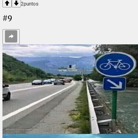
2
puntos
#
9