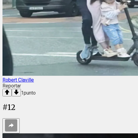
Robert Claville
Reportar
1
punto
#
12