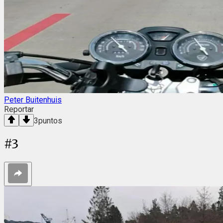
Peter Buitenhuis
Reportar
3
puntos
#
3