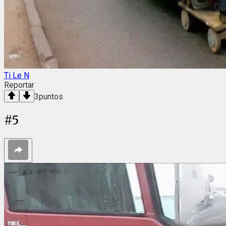
Ti Le N
Reportar
3
puntos
#
5