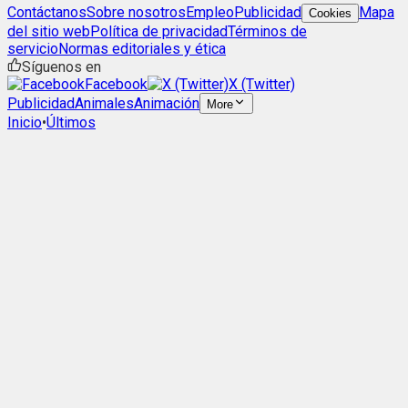
Contáctanos
Sobre nosotros
Empleo
Publicidad
Mapa
Cookies
del sitio web
Política de privacidad
Términos de
servicio
Normas editoriales y ética
Síguenos en
Facebook
X (Twitter)
Publicidad
Animales
Animación
More
Inicio
•
Últimos