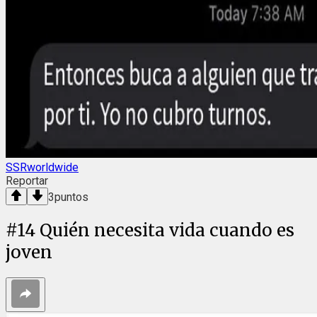
SSRworldwide
Reportar
3
puntos
#
14
Quién necesita vida cuando es
joven