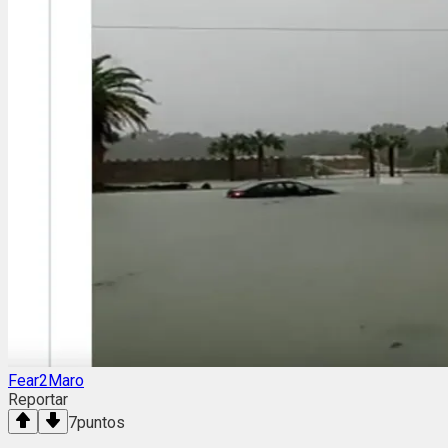
Fear2Maro
Reportar
7
puntos