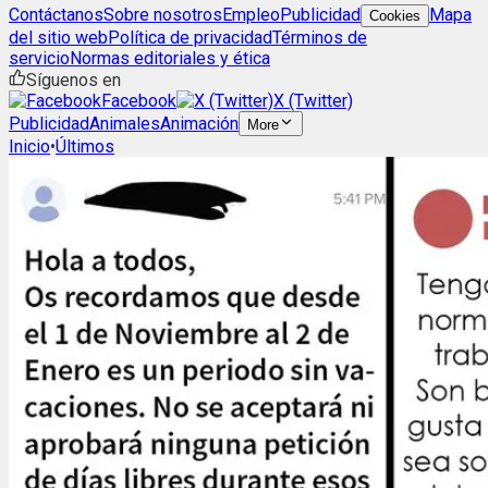
Contáctanos
Sobre nosotros
Empleo
Publicidad
Mapa
Cookies
del sitio web
Política de privacidad
Términos de
servicio
Normas editoriales y ética
Síguenos en
Facebook
X (Twitter)
Publicidad
Animales
Animación
More
Inicio
•
Últimos