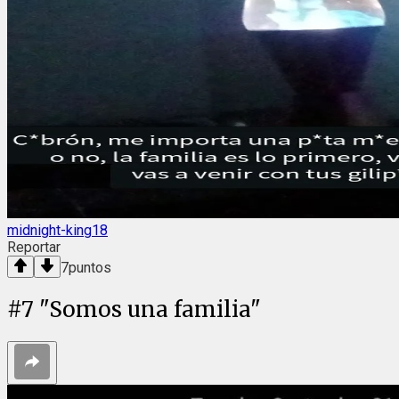
midnight-king18
Reportar
7
puntos
#
7
"Somos una familia"