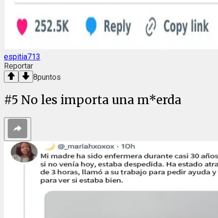
espitia713
Reportar
8
puntos
#
5
No les importa una m*erda