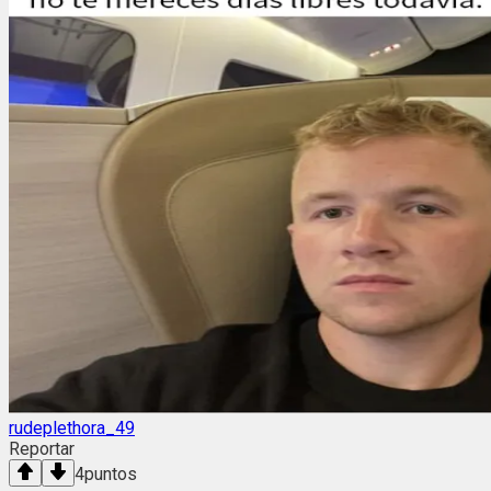
rudeplethora_49
Reportar
4
puntos