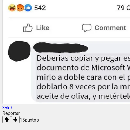
3ykd
Reportar
15
puntos