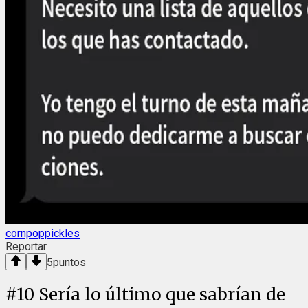
cornpoppickles
Reportar
5
puntos
#
10
Sería lo último que sabrían de