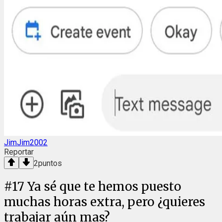
JimJim2002
Reportar
2
puntos
#
17
Ya sé que te hemos puesto
muchas horas extra, pero ¿quieres
trabajar aún mas?