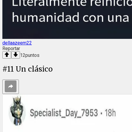
dellaazeem22
Reportar
12
puntos
#
11
Un clásico