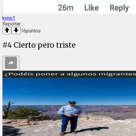
kyno1
Reportar
16
puntos
#
4
Cierto pero triste