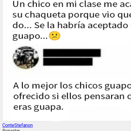
ConteStefanon
Reportar