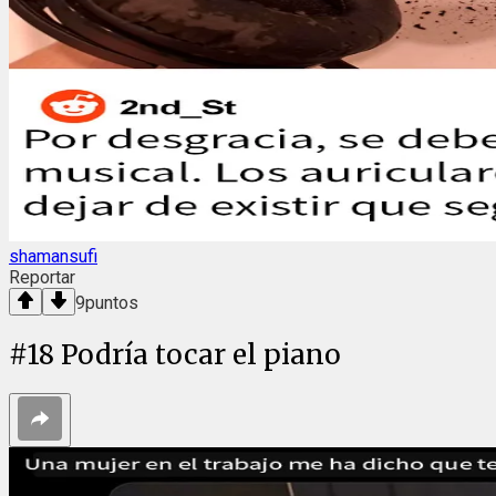
shamansufi
Reportar
9
puntos
#
18
Podría tocar el piano