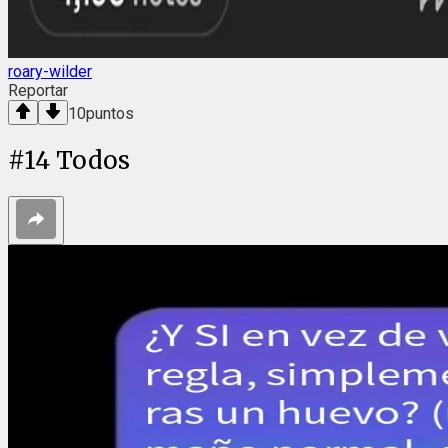
roary-wilder
Reportar
10
puntos
#
14
Todos