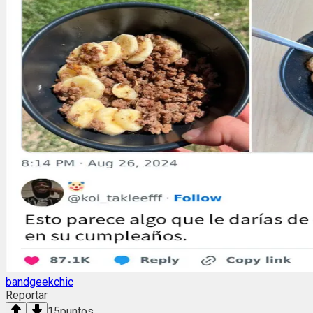
bandgeekchic
Reportar
15
puntos