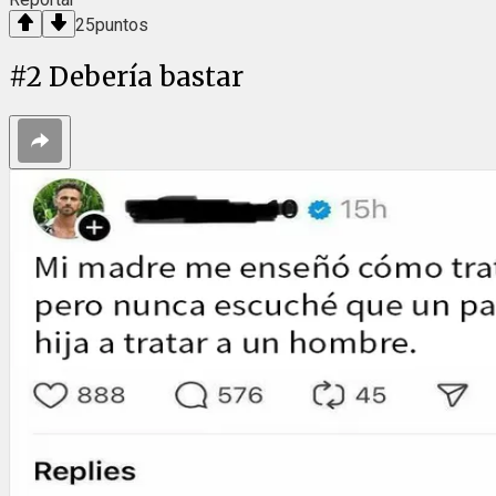
25
puntos
#
2
Debería bastar