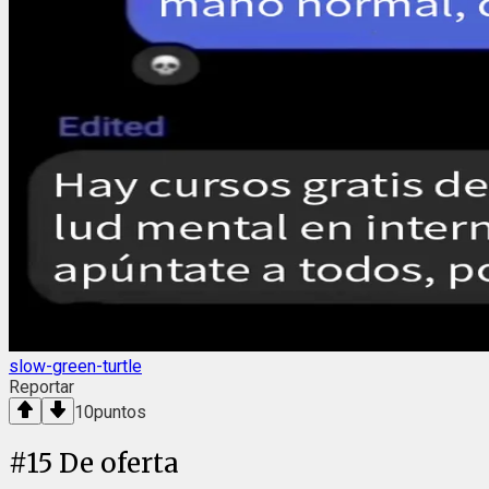
slow-green-turtle
Reportar
10
puntos
#
15
De oferta