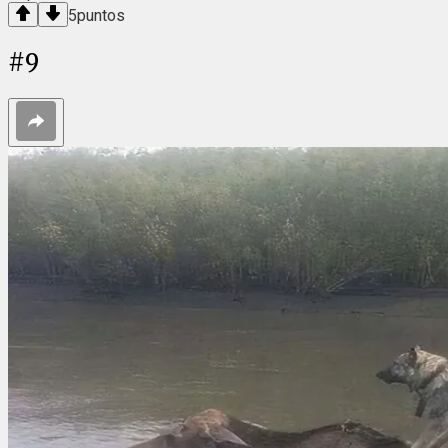
5
puntos
#
9