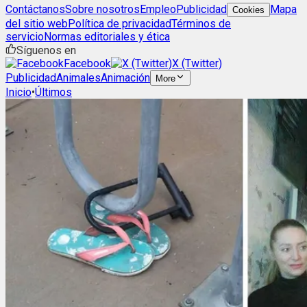
Contáctanos
Sobre nosotros
Empleo
Publicidad
Mapa
Cookies
del sitio web
Política de privacidad
Términos de
servicio
Normas editoriales y ética
Síguenos en
Facebook
X (Twitter)
Publicidad
Animales
Animación
More
Inicio
•
Últimos