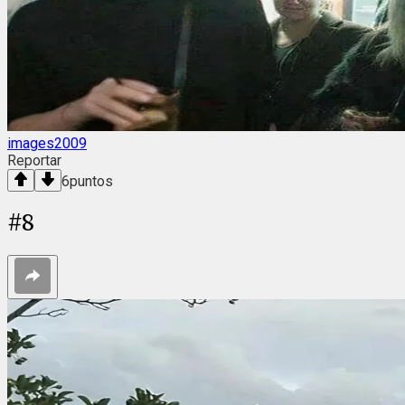
images2009
Reportar
6
puntos
#
8