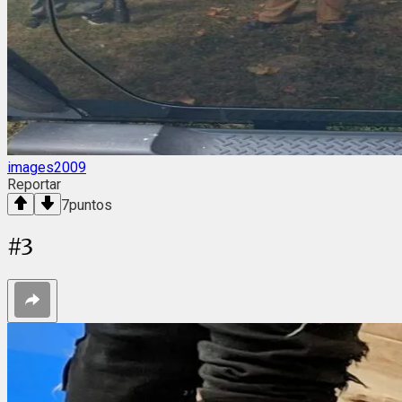
images2009
Reportar
7
puntos
#
3