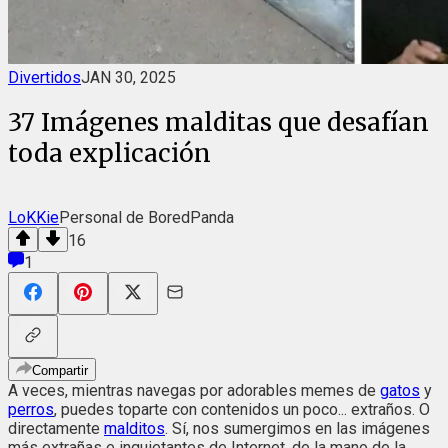
Divertidos
JAN 30, 2025
37 Imágenes malditas que desafían
toda explicación
LoKKie
Personal de BoredPanda
16
1
Compartir
A veces, mientras navegas por adorables memes de
gatos
y
perros
, puedes toparte con contenidos un poco... extraños. O
directamente
malditos
. Sí, nos sumergimos en las imágenes
más extrañas e inquietantes de Internet, de la mano de la