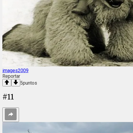
images2009
Reportar
5
puntos
#
11