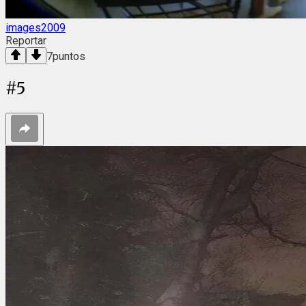
images2009
Reportar
7
puntos
#
5