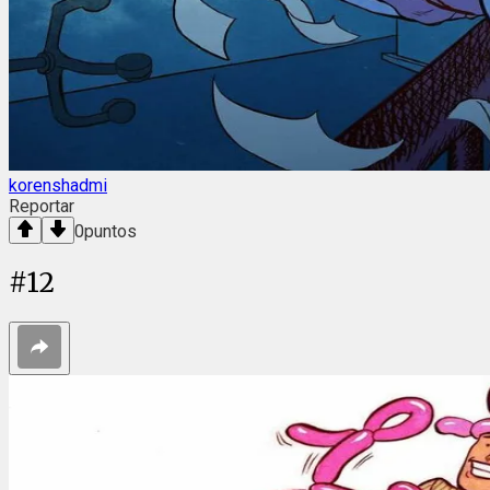
korenshadmi
Reportar
0
puntos
#
12