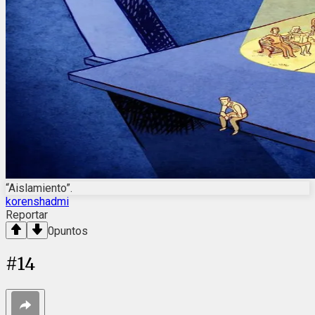
“Aislamiento”.
korenshadmi
Reportar
0
puntos
#
14