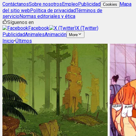
Contáctanos
Sobre nosotros
Empleo
Publicidad
Mapa
Cookies
del sitio web
Política de privacidad
Términos de
servicio
Normas editoriales y ética
Síguenos en
Facebook
X (Twitter)
Publicidad
Animales
Animación
More
Inicio
•
Últimos