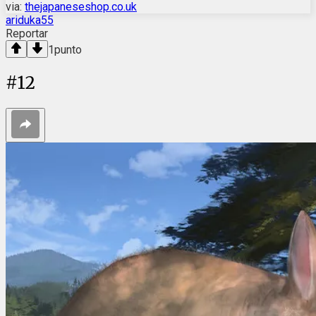
via:
thejapaneseshop.co.uk
ariduka55
Reportar
1
punto
#
12