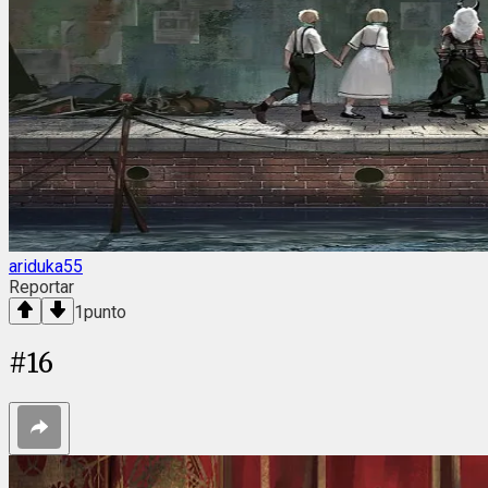
ariduka55
Reportar
1
punto
#
16