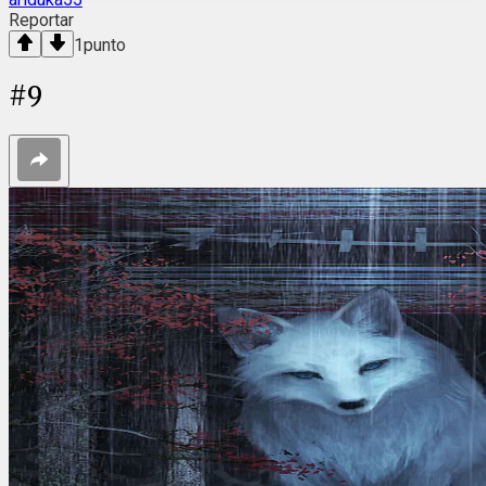
Reportar
1
punto
#
9