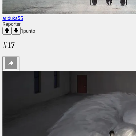
ariduka55
Reportar
1
punto
#
17