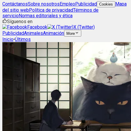
Contáctanos
Sobre nosotros
Empleo
Publicidad
Mapa
Cookies
del sitio web
Política de privacidad
Términos de
servicio
Normas editoriales y ética
Síguenos en
Facebook
X (Twitter)
Publicidad
Animales
Animación
More
Inicio
•
Últimos