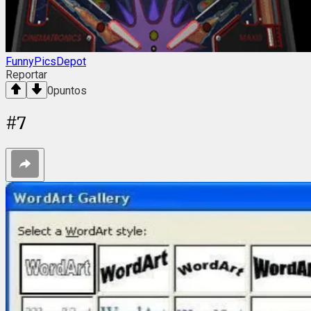
FunnyPicsDepot
Reportar
0
puntos
#
7