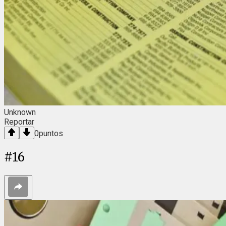
Unknown
Reportar
0
puntos
#
16