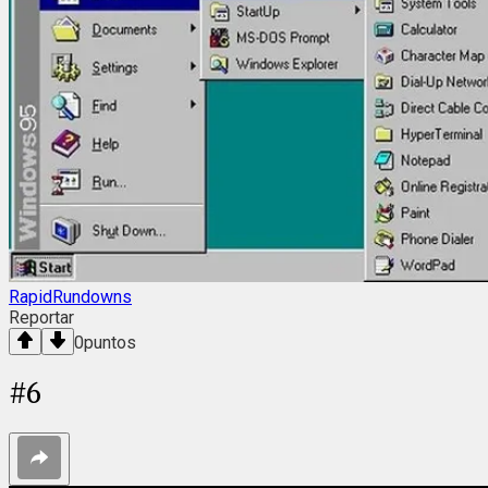
RapidRundowns
Reportar
0
puntos
#
6