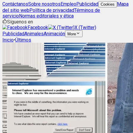
Contáctanos
Sobre nosotros
Empleo
Publicidad
Mapa
Cookies
del sitio web
Política de privacidad
Términos de
servicio
Normas editoriales y ética
Síguenos en
Facebook
X (Twitter)
Publicidad
Animales
Animación
More
Inicio
•
Últimos