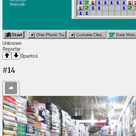
Unknown
Reportar
0
puntos
#
14