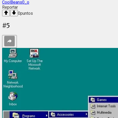
CoolBeans0_o
Reportar
0
puntos
#
5