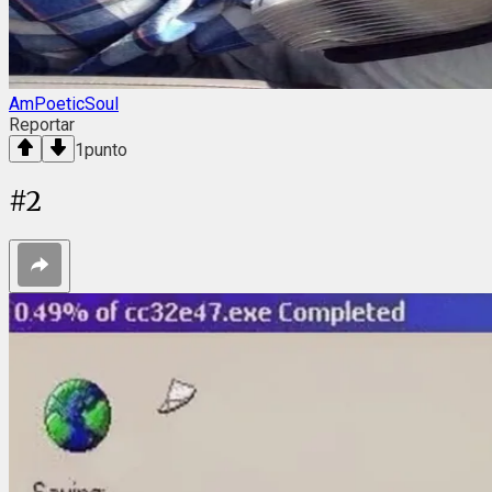
AmPoeticSoul
Reportar
1
punto
#
2