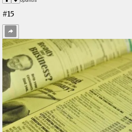
0
puntos
#
15