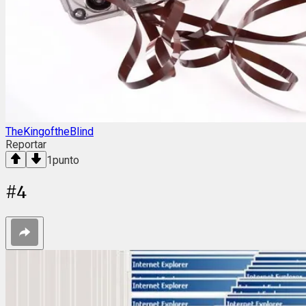
TheKingoftheBlind
Reportar
1
punto
#
4