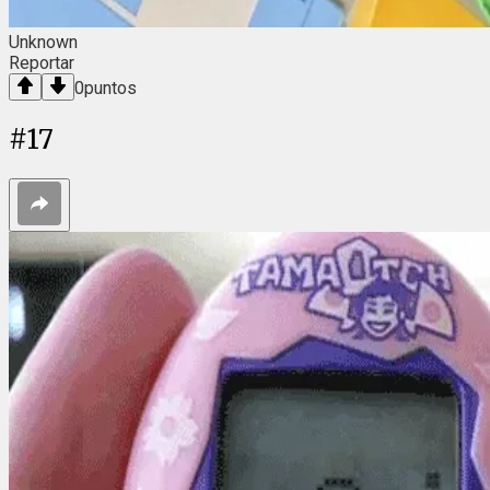
Unknown
Reportar
0
puntos
#
17