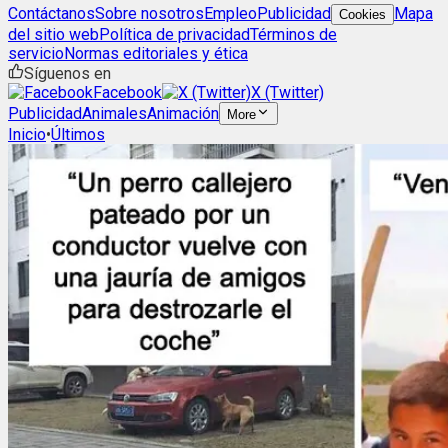
Contáctanos
Sobre nosotros
Empleo
Publicidad
Mapa
Cookies
del sitio web
Política de privacidad
Términos de
servicio
Normas editoriales y ética
Síguenos en
Facebook
X (Twitter)
Publicidad
Animales
Animación
More
Inicio
•
Últimos