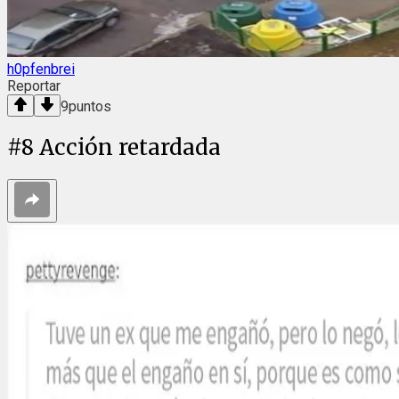
h0pfenbrei
Reportar
9
puntos
#
8
Acción retardada