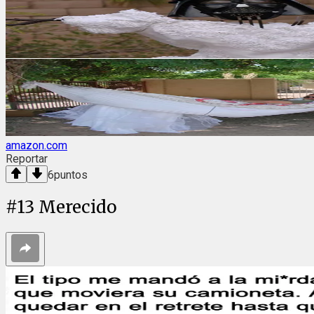
amazon.com
Reportar
6
puntos
#
13
Merecido