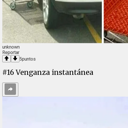
unknown
Reportar
5
puntos
#
16
Venganza instantánea