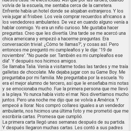
volvía de la escuela, me sentaba cerca de la carretera.
Enfrente había un hotel donde se alojaban extranjeros. Y los
veía jugar al frisbee. Los veía comprar recuerdos africanos a
los vendedores ambulantes. De vez en cuando alguno venía a
hablar conmigo. Yo era un niño curioso. Me gustaba hacer
preguntas. Creo que les divertía. Una tarde se me acercó una
chica americana y empezó a hacerme preguntas. Era
conversación trivial: ¿Cómo te llamas?', y cosas así. Pero
entonces me preguntó mi cumpleaños y le dije: '19 de
noviembre'. "No puede ser. También es mi cumpleaños ese
día". Y después nos hicimos amigos.
Se llamaba Talia. Venía a visitarme todas las tardes y me traía
galletas de chocolate. Me dejaba jugar con su Game Boy. Me
preguntaba por mi familia. Me preguntaba por la escuela. Yo
era el mejor alumno de tercero, así que le enseñaba mis notas
y se emocionaba mucho. Fue la primera persona que me llevó
a la playa. Yo nunca había visto el mar. Nos divertíamos mucho
juntos. Pero una noche me dijo que se volvía a América. Y
empecé a llorar. Nos compró collares iguales a un vendedor
ambulante, nos hicimos una última foto y me prometió que me
escribiría cartas. Promesa que cumplió.
La primera carta llegó unas semanas después de su partida.
Y después llegaron muchas cartas. Les contó a sus padres