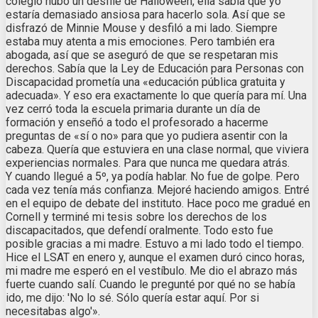
colegio hubo un desfile de Halloween, ella sabía que yo
estaría demasiado ansiosa para hacerlo sola. Así que se
disfrazó de Minnie Mouse y desfiló a mi lado. Siempre
estaba muy atenta a mis emociones. Pero también era
abogada, así que se aseguró de que se respetaran mis
derechos. Sabía que la Ley de Educación para Personas con
Discapacidad prometía una «educación pública gratuita y
adecuada». Y eso era exactamente lo que quería para mí. Una
vez cerró toda la escuela primaria durante un día de
formación y enseñó a todo el profesorado a hacerme
preguntas de «sí o no» para que yo pudiera asentir con la
cabeza. Quería que estuviera en una clase normal, que viviera
experiencias normales. Para que nunca me quedara atrás.
Y cuando llegué a 5º, ya podía hablar. No fue de golpe. Pero
cada vez tenía más confianza. Mejoré haciendo amigos. Entré
en el equipo de debate del instituto. Hace poco me gradué en
Cornell y terminé mi tesis sobre los derechos de los
discapacitados, que defendí oralmente. Todo esto fue
posible gracias a mi madre. Estuvo a mi lado todo el tiempo.
Hice el LSAT en enero y, aunque el examen duró cinco horas,
mi madre me esperó en el vestíbulo. Me dio el abrazo más
fuerte cuando salí. Cuando le pregunté por qué no se había
ido, me dijo: 'No lo sé. Sólo quería estar aquí. Por si
necesitabas algo'».