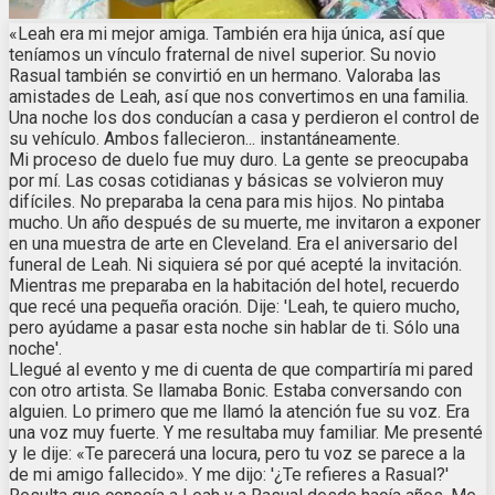
«Leah era mi mejor amiga. También era hija única, así que
teníamos un vínculo fraternal de nivel superior. Su novio
Rasual también se convirtió en un hermano. Valoraba las
amistades de Leah, así que nos convertimos en una familia.
Una noche los dos conducían a casa y perdieron el control de
su vehículo. Ambos fallecieron... instantáneamente.
Mi proceso de duelo fue muy duro. La gente se preocupaba
por mí. Las cosas cotidianas y básicas se volvieron muy
difíciles. No preparaba la cena para mis hijos. No pintaba
mucho. Un año después de su muerte, me invitaron a exponer
en una muestra de arte en Cleveland. Era el aniversario del
funeral de Leah. Ni siquiera sé por qué acepté la invitación.
Mientras me preparaba en la habitación del hotel, recuerdo
que recé una pequeña oración. Dije: 'Leah, te quiero mucho,
pero ayúdame a pasar esta noche sin hablar de ti. Sólo una
noche'.
Llegué al evento y me di cuenta de que compartiría mi pared
con otro artista. Se llamaba Bonic. Estaba conversando con
alguien. Lo primero que me llamó la atención fue su voz. Era
una voz muy fuerte. Y me resultaba muy familiar. Me presenté
y le dije: «Te parecerá una locura, pero tu voz se parece a la
de mi amigo fallecido». Y me dijo: '¿Te refieres a Rasual?'