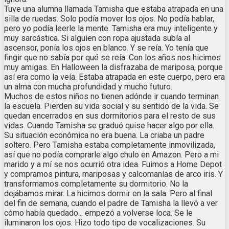
Tuve una alumna llamada Tamisha que estaba atrapada en una
silla de ruedas. Solo podía mover los ojos. No podía hablar,
pero yo podía leerle la mente. Tamisha era muy inteligente y
muy sarcástica. Si alguien con ropa ajustada subía al
ascensor, ponía los ojos en blanco. Y se reía. Yo tenía que
fingir que no sabía por qué se reía. Con los años nos hicimos
muy amigas. En Halloween la disfrazaba de mariposa, porque
así era como la veía. Estaba atrapada en este cuerpo, pero era
un alma con mucha profundidad y mucho futuro.
Muchos de estos niños no tienen adónde ir cuando terminan
la escuela. Pierden su vida social y su sentido de la vida. Se
quedan encerrados en sus dormitorios para el resto de sus
vidas. Cuando Tamisha se graduó quise hacer algo por ella.
Su situación económica no era buena. La criaba un padre
soltero. Pero Tamisha estaba completamente inmovilizada,
así que no podía comprarle algo chulo en Amazon. Pero a mi
marido y a mí se nos ocurrió otra idea. Fuimos a Home Depot
y compramos pintura, mariposas y calcomanías de arco iris. Y
transformamos completamente su dormitorio. No la
dejábamos mirar. La hicimos dormir en la sala. Pero al final
del fin de semana, cuando el padre de Tamisha la llevó a ver
cómo había quedado... empezó a volverse loca. Se le
iluminaron los ojos. Hizo todo tipo de vocalizaciones. Su