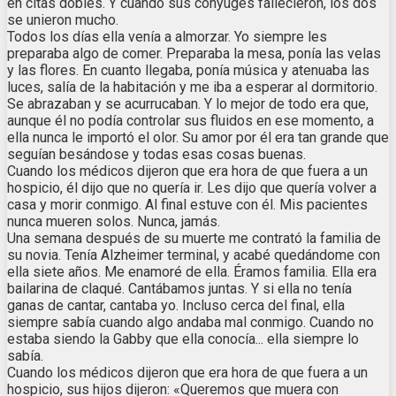
en citas dobles. Y cuando sus cónyuges fallecieron, los dos
se unieron mucho.
Todos los días ella venía a almorzar. Yo siempre les
preparaba algo de comer. Preparaba la mesa, ponía las velas
y las flores. En cuanto llegaba, ponía música y atenuaba las
luces, salía de la habitación y me iba a esperar al dormitorio.
Se abrazaban y se acurrucaban. Y lo mejor de todo era que,
aunque él no podía controlar sus fluidos en ese momento, a
ella nunca le importó el olor. Su amor por él era tan grande que
seguían besándose y todas esas cosas buenas.
Cuando los médicos dijeron que era hora de que fuera a un
hospicio, él dijo que no quería ir. Les dijo que quería volver a
casa y morir conmigo. Al final estuve con él. Mis pacientes
nunca mueren solos. Nunca, jamás.
Una semana después de su muerte me contrató la familia de
su novia. Tenía Alzheimer terminal, y acabé quedándome con
ella siete años. Me enamoré de ella. Éramos familia. Ella era
bailarina de claqué. Cantábamos juntas. Y si ella no tenía
ganas de cantar, cantaba yo. Incluso cerca del final, ella
siempre sabía cuando algo andaba mal conmigo. Cuando no
estaba siendo la Gabby que ella conocía... ella siempre lo
sabía.
Cuando los médicos dijeron que era hora de que fuera a un
hospicio, sus hijos dijeron: «Queremos que muera con