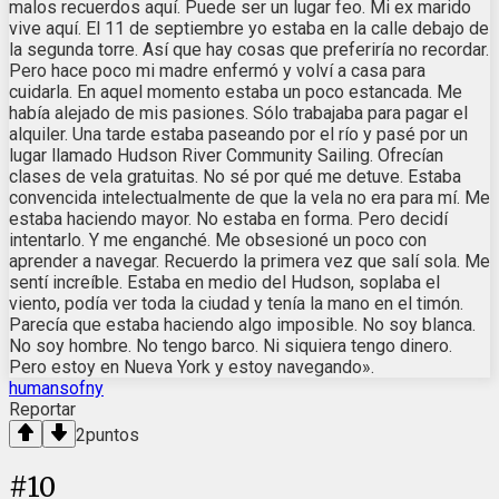
malos recuerdos aquí. Puede ser un lugar feo. Mi ex marido
vive aquí. El 11 de septiembre yo estaba en la calle debajo de
la segunda torre. Así que hay cosas que preferiría no recordar.
Pero hace poco mi madre enfermó y volví a casa para
cuidarla. En aquel momento estaba un poco estancada. Me
había alejado de mis pasiones. Sólo trabajaba para pagar el
alquiler. Una tarde estaba paseando por el río y pasé por un
lugar llamado Hudson River Community Sailing. Ofrecían
clases de vela gratuitas. No sé por qué me detuve. Estaba
convencida intelectualmente de que la vela no era para mí. Me
estaba haciendo mayor. No estaba en forma. Pero decidí
intentarlo. Y me enganché. Me obsesioné un poco con
aprender a navegar. Recuerdo la primera vez que salí sola. Me
sentí increíble. Estaba en medio del Hudson, soplaba el
viento, podía ver toda la ciudad y tenía la mano en el timón.
Parecía que estaba haciendo algo imposible. No soy blanca.
No soy hombre. No tengo barco. Ni siquiera tengo dinero.
Pero estoy en Nueva York y estoy navegando».
humansofny
Reportar
2
puntos
#
10