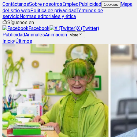
Contáctanos
Sobre nosotros
Empleo
Publicidad
Mapa
Cookies
del sitio web
Política de privacidad
Términos de
servicio
Normas editoriales y ética
Síguenos en
Facebook
X (Twitter)
Publicidad
Animales
Animación
More
Inicio
•
Últimos