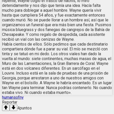
repente, Wayne cogió el frasco de hachís, lo miró
detenidamente y nos dijo que tenía una idea. Hacía falta
mucho para doblegar a aquel hombre. Wayne quería vivir
hasta que cumpliera 54 años, y fue exactamente entonces
cuando murió. No se puede llorar a un hombre así, así que le
organizamos un funeral que era más bien una fiesta. Pusimos
música bluegrass y dos fanegas de cangrejos de la Bahía de
Chesapeake. Y como regalo de despedida, cada asistente
recibió un vial con las cenizas de Wayne.
Había cientos de ellos. Sólo pedimos que cada destinatario
compartiera dónde fue a parar su vial. El mío se mezcló con
tinta y se tatuó en mi dedo. Los otros viales han dado la
vuelta al mundo: siete continentes, muchas masas de agua, el
Muro de las Lamentaciones, la Gran Barrera de Coral. Wayne
está en dos volcanes diferentes. En un sarcófago en el
Louvre. Incluso está en la sala de pruebas de una prisión de
Georgia, porque arrestaron a uno de nuestros amigos con
Wayne en el bolsillo. A Wayne le habría encantado. Es un lugar
tan Wayne para terminar. Nunca podrías contenerlo. No cuando
estaba vivo. Ni cuando estaba muerto».
humansofny
Reportar
4
puntos