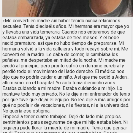
«Me convertí en madre sin haber tenido nunca relaciones
sexuales. Tenía dieciséis años. Mi hermana era mayor que yo
y llevaba una vida temeraria. Cuando nos enteramos de que
estaba embarazada, ya estaba de tres meses. Y el bebé
nació prematuro, así que no hubo tiempo de prepararse. Mi
hermana volvió a la vida callejera y todo recayó sobre mí. Me
convertí en la madre. Le daba de comer, le cambiaba los
pañales, me despertaba en mitad de la noche. Mi madre me
ayudó al principio, pero pronto sufrió un derrame cerebral y
perdió todo el movimiento del lado derecho. El médico nos
dijo que no podría cuidar a un niño. Así que me cedió a Aidan...
allí mismo, en el hospital. Yo sólo tenía dieciocho años.
Estaba cuidando a mi madre. Estaba cuidando a mi hijo. Lo
mantuve todo muy privado. No le dije a mi entrenador de tenis
por qué tuve que dejar el equipo. No les dije a mis amigos por
qué no podía ir de vacaciones, ni a fiestas, ni a la universidad.
No quería ese estigma.
Empecé a tener cuatro trabajos. Dejé de lado mis propios
sentimientos para asegurarme de que mi hijo estaba bien. Ni
siquiera pude llorar la muerte de mi madre. Tenía que pensar