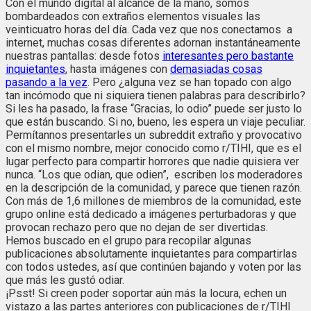
Con el mundo digital al alcance de la mano, somos
bombardeados con extraños elementos visuales las
veinticuatro horas del día. Cada vez que nos conectamos a
internet, muchas cosas diferentes adornan instantáneamente
nuestras pantallas: desde fotos
interesantes pero bastante
inquietantes
, hasta imágenes con
demasiadas cosas
pasando a la vez
. Pero ¿alguna vez se han topado con algo
tan incómodo que ni siquiera tienen palabras para describirlo?
Si les ha pasado, la frase “Gracias, lo odio” puede ser justo lo
que están buscando. Si no, bueno, les espera un viaje peculiar.
Permítannos presentarles un subreddit extraño y provocativo
con el mismo nombre, mejor conocido como r/TIHI, que es el
lugar perfecto para compartir horrores que nadie quisiera ver
nunca. “Los que odian, que odien”, escriben los moderadores
en la descripción de la comunidad, y parece que tienen razón.
Con más de 1,6 millones de miembros de la comunidad, este
grupo online está dedicado a imágenes perturbadoras y que
provocan rechazo pero que no dejan de ser divertidas.
Hemos buscado en el grupo para recopilar algunas
publicaciones absolutamente inquietantes para compartirlas
con todos ustedes, así que continúen bajando y voten por las
que más les gustó odiar.
¡Psst! Si creen poder soportar aún más la locura, echen un
vistazo a las partes anteriores con publicaciones de r/TIHI