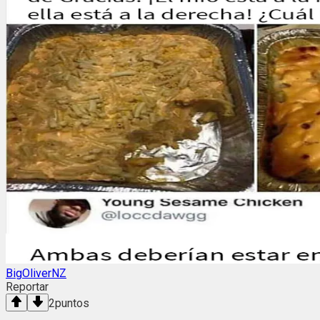
BigOliverNZ
Reportar
2
puntos