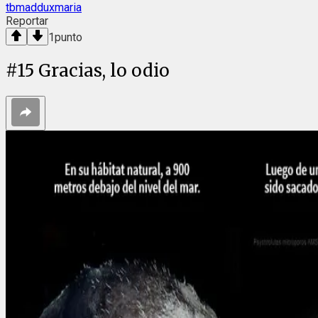
tbmadduxmaria
Reportar
1
punto
#
15
Gracias, lo odio