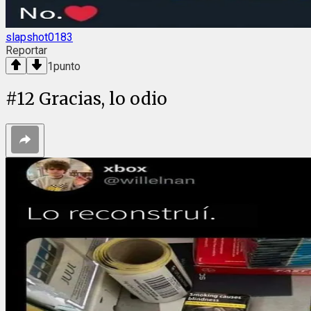
slapshot0183
Reportar
1
punto
#
12
Gracias, lo odio