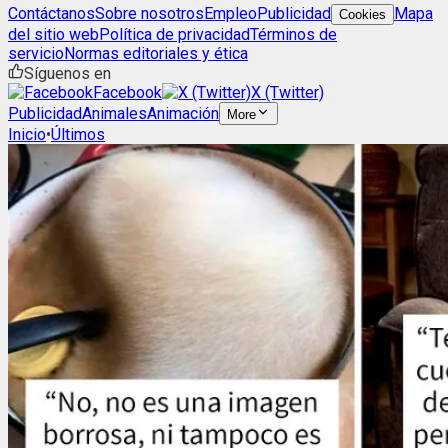
Contáctanos
Sobre nosotros
Empleo
Publicidad
Mapa
Cookies
del sitio web
Política de privacidad
Términos de
servicio
Normas editoriales y ética
Síguenos en
Facebook
X (Twitter)
Publicidad
Animales
Animación
More
Inicio
•
Últimos