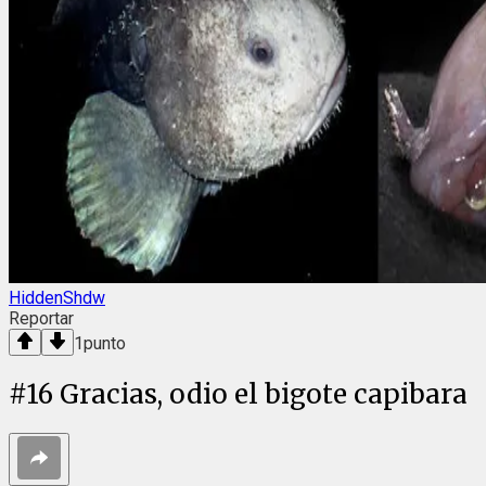
HiddenShdw
Reportar
1
punto
#
16
Gracias, odio el bigote capibara