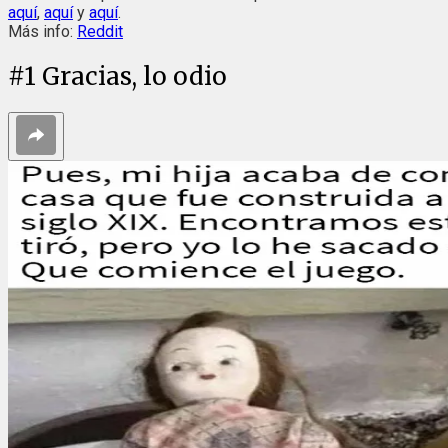
aquí
,
aquí
y
aquí
.
Más info:
Reddit
#
1
Gracias, lo odio