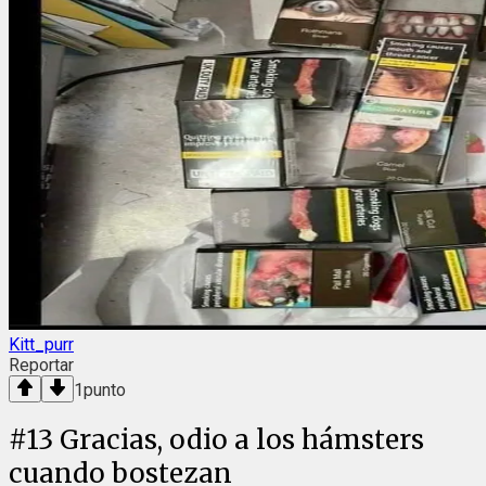
Kitt_purr
Reportar
1
punto
#
13
Gracias, odio a los hámsters
cuando bostezan