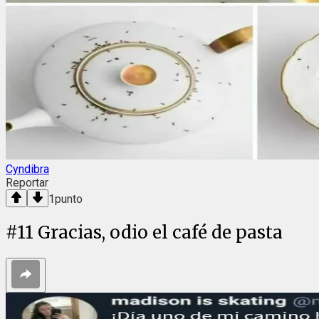
Cyndibra
Reportar
1
punto
#
11
Gracias, odio el café de pasta