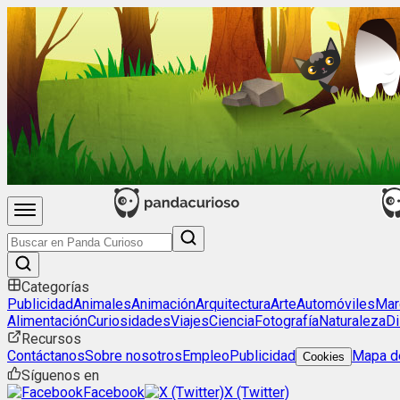
Categorías
Publicidad
Animales
Animación
Arquitectura
Arte
Automóviles
Mar
Alimentación
Curiosidades
Viajes
Ciencia
Fotografía
Naturaleza
Di
Recursos
Contáctanos
Sobre nosotros
Empleo
Publicidad
Mapa de
Cookies
Síguenos en
Facebook
X (Twitter)