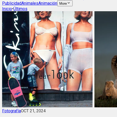
Publicidad
Animales
Animación
More
Inicio
•
Últimos
Fotografía
OCT 21, 2024