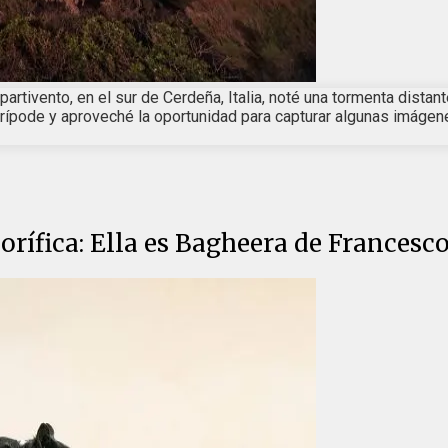
Spartivento, en el sur de Cerdeña, Italia, noté una tormenta dis
ode y aproveché la oportunidad para capturar algunas imágenes. F
rífica: Ella es Bagheera de Francesc