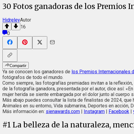
30 Fotos ganadoras de los Premios I
Hidreley
Autor
16
0
Compartir
Ya se conocen los ganadores de
los Premios Internacionales d
fotógrafos de todo el mundo.
Como siempre, las fotografías premiadas invitan a la reflexión
de la fotografía ganadora, presentada por el autor, dice así: «
mujer herida se siente embargada por el dolor junto al cuerpo s
Más abajo puedes consultar la lista de finalistas de 2024, que 
Animales en su entorno, Vida submarina, Deportes en acción, Do
Más información en:
sienawards.com
|
Instagram
|
Facebook
|
#
1
La belleza de la naturaleza, menci