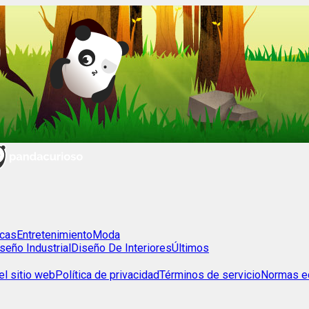
cas
Entretenimiento
Moda
seño Industrial
Diseño De Interiores
Últimos
l sitio web
Política de privacidad
Términos de servicio
Normas ed