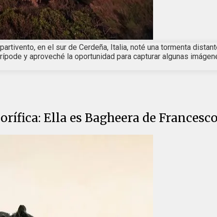
Spartivento, en el sur de Cerdeña, Italia, noté una tormenta dis
ode y aproveché la oportunidad para capturar algunas imágenes. F
rífica: Ella es Bagheera de Francesc