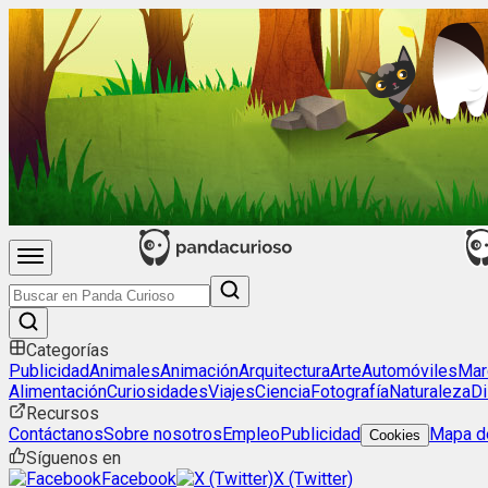
Categorías
Publicidad
Animales
Animación
Arquitectura
Arte
Automóviles
Mar
Alimentación
Curiosidades
Viajes
Ciencia
Fotografía
Naturaleza
Di
Recursos
Contáctanos
Sobre nosotros
Empleo
Publicidad
Mapa de
Cookies
Síguenos en
Facebook
X (Twitter)