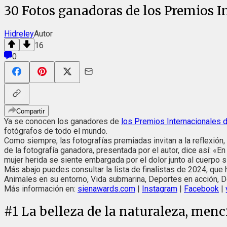
30 Fotos ganadoras de los Premios I
Hidreley
Autor
16
0
Compartir
Ya se conocen los ganadores de
los Premios Internacionales d
fotógrafos de todo el mundo.
Como siempre, las fotografías premiadas invitan a la reflexión
de la fotografía ganadora, presentada por el autor, dice así: «
mujer herida se siente embargada por el dolor junto al cuerpo s
Más abajo puedes consultar la lista de finalistas de 2024, que 
Animales en su entorno, Vida submarina, Deportes en acción, Do
Más información en:
sienawards.com
|
Instagram
|
Facebook
|
#
1
La belleza de la naturaleza, menci