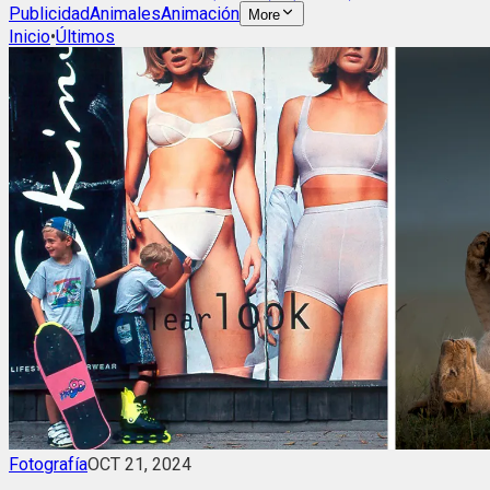
Publicidad
Animales
Animación
More
Inicio
•
Últimos
Fotografía
OCT 21, 2024