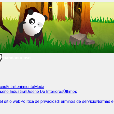
cas
Entretenimiento
Moda
seño Industrial
Diseño De Interiores
Últimos
l sitio web
Política de privacidad
Términos de servicio
Normas ed