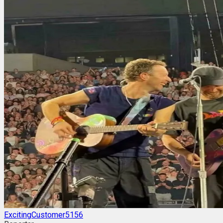
ExcitingCustomer5156