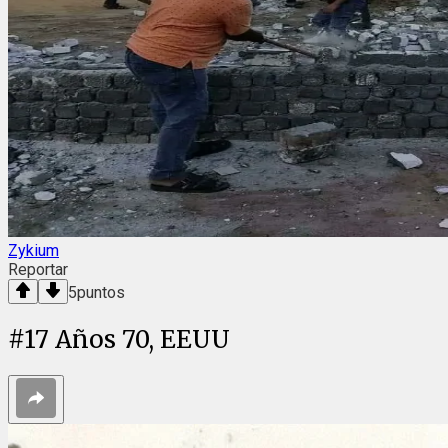
Zykium
Reportar
5
puntos
#
17
Años 70, EEUU