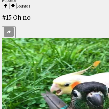
Reportar
5
puntos
#
15
Oh no