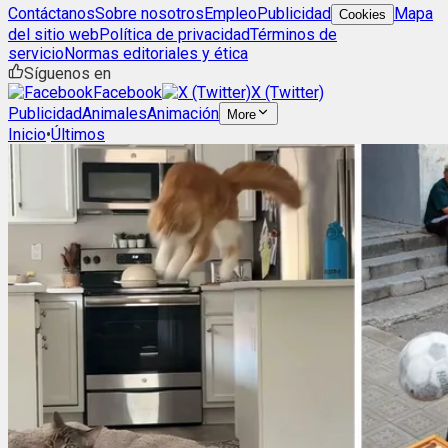
Contáctanos
Sobre nosotros
Empleo
Publicidad
Mapa
Cookies
del sitio web
Política de privacidad
Términos de
servicio
Normas editoriales y ética
Síguenos en
Facebook
X (Twitter)
Publicidad
Animales
Animación
More
Inicio
•
Últimos