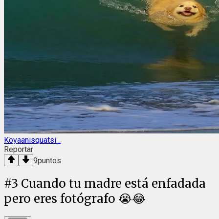
Koyaanisquatsi_
Reportar
9
puntos
#
3
Cuando tu madre está enfadada
pero eres fotógrafo 😭😂