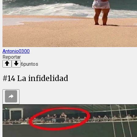
Antonio0300
Reportar
6
puntos
#
14
La infidelidad