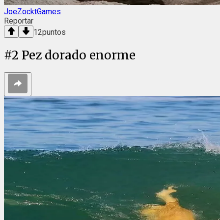
JoeZocktGames
Reportar
12
puntos
#
2
Pez dorado enorme