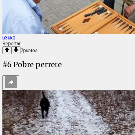
b3kk0
Reportar
7
puntos
#
6
Pobre perrete