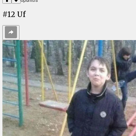
6
puntos
#
12
Uf