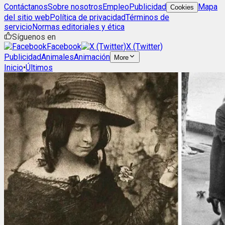
Contáctanos
Sobre nosotros
Empleo
Publicidad
Mapa
Cookies
del sitio web
Política de privacidad
Términos de
servicio
Normas editoriales y ética
Síguenos en
Facebook
X (Twitter)
Publicidad
Animales
Animación
More
Inicio
•
Últimos