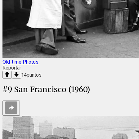
Old-time Photos
Reportar
14
puntos
#
9
San Francisco (1960)