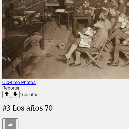
Old-time Photos
Reportar
16
puntos
#
3
Los años 70