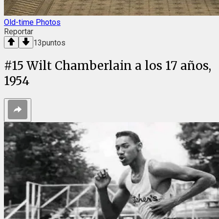
Old-time Photos
Reportar
13
puntos
#
15
Wilt Chamberlain a los 17 años,
1954