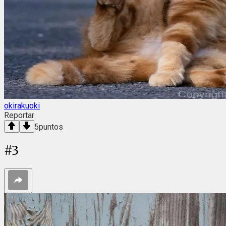
okirakuoki
Reportar
5
puntos
#
3