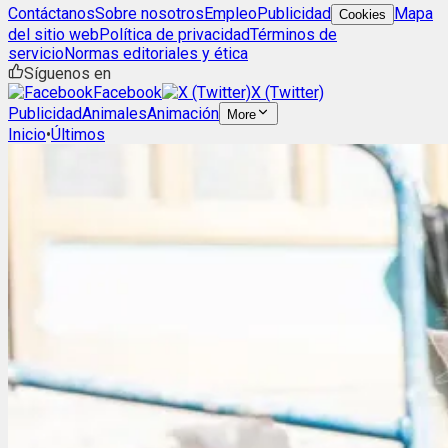
Contáctanos
Sobre nosotros
Empleo
Publicidad
Mapa
Cookies
del sitio web
Política de privacidad
Términos de
servicio
Normas editoriales y ética
Síguenos en
Facebook
X (Twitter)
Publicidad
Animales
Animación
More
Inicio
•
Últimos