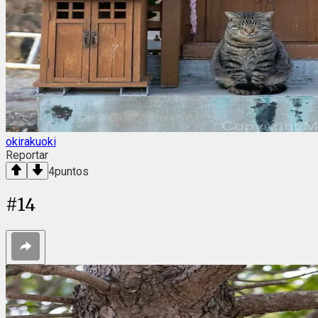
okirakuoki
Reportar
4
puntos
#
14