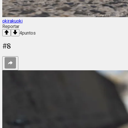
okirakuoki
Reportar
4
puntos
#
8