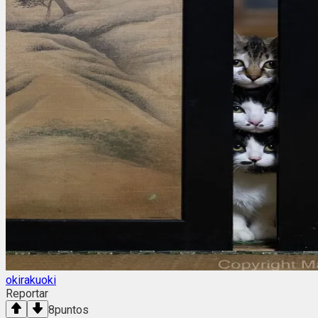
okirakuoki
Reportar
8
puntos