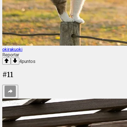
okirakuoki
Reportar
4
puntos
#
11