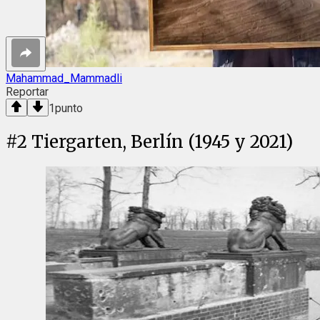
Mahammad_Mammadli
Reportar
1
punto
#
2
Tiergarten, Berlín (1945 y 2021)