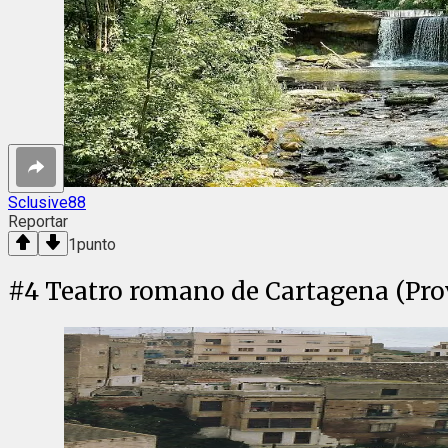
Sclusive88
Reportar
1
punto
#
4
Teatro romano de Cartagena (Prov