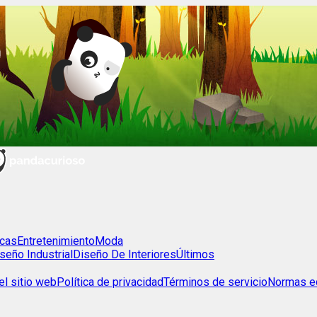
cas
Entretenimiento
Moda
seño Industrial
Diseño De Interiores
Últimos
l sitio web
Política de privacidad
Términos de servicio
Normas ed