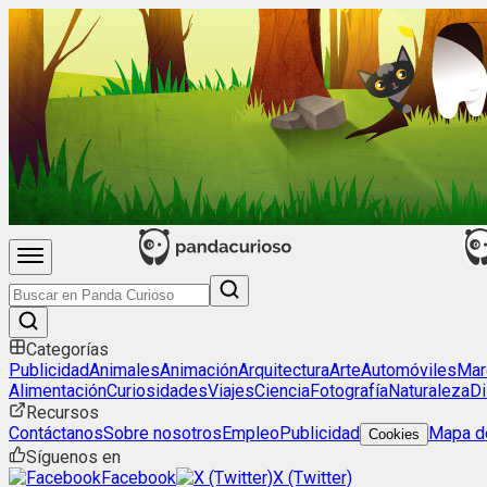
Categorías
Publicidad
Animales
Animación
Arquitectura
Arte
Automóviles
Mar
Alimentación
Curiosidades
Viajes
Ciencia
Fotografía
Naturaleza
Di
Recursos
Contáctanos
Sobre nosotros
Empleo
Publicidad
Mapa de
Cookies
Síguenos en
Facebook
X (Twitter)