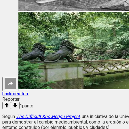
hankmeisterr
Reportar
1
punto
Según
The Difficult Knowledge Project
, una iniciativa de la Un
para demostrar el cambio medioambiental, como la erosión o el
entorno construido (por ejemplo, pueblos y ciudades).