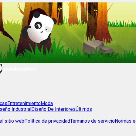
cas
Entretenimiento
Moda
seño Industrial
Diseño De Interiores
Últimos
l sitio web
Política de privacidad
Términos de servicio
Normas ed