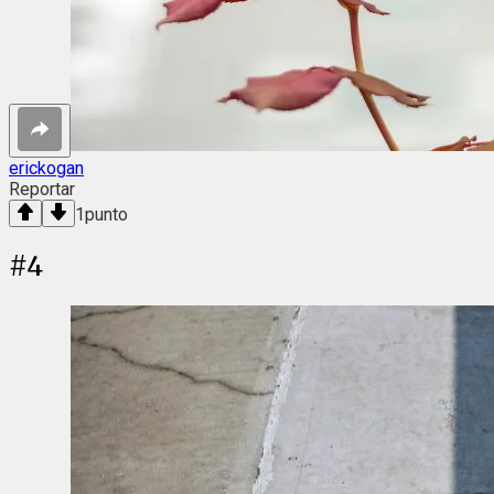
erickogan
Reportar
1
punto
#
4