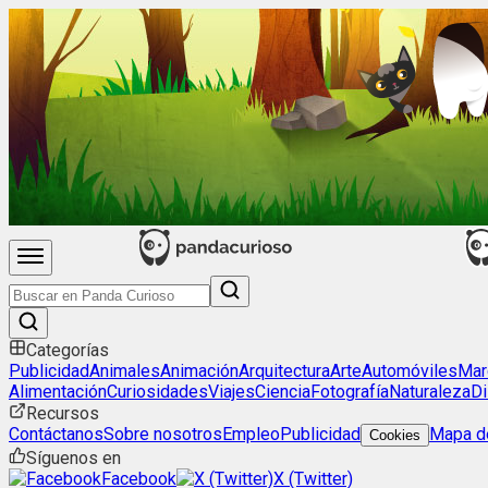
Categorías
Publicidad
Animales
Animación
Arquitectura
Arte
Automóviles
Mar
Alimentación
Curiosidades
Viajes
Ciencia
Fotografía
Naturaleza
Di
Recursos
Contáctanos
Sobre nosotros
Empleo
Publicidad
Mapa de
Cookies
Síguenos en
Facebook
X (Twitter)