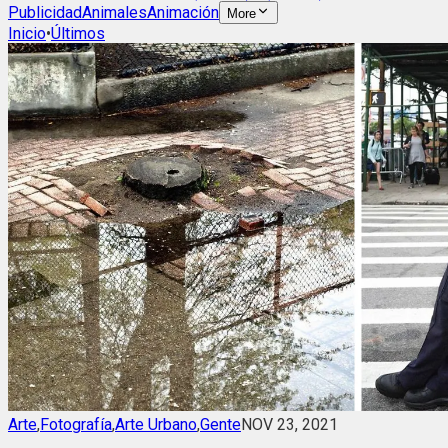
Publicidad
Animales
Animación
More
Inicio
•
Últimos
Arte
,
Fotografía
,
Arte Urbano
,
Gente
NOV 23, 2021