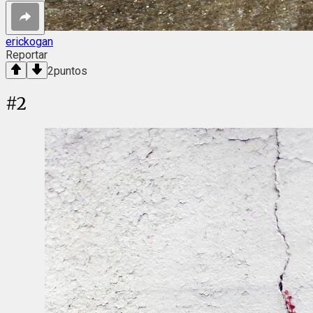
erickogan
Reportar
2
puntos
#
2