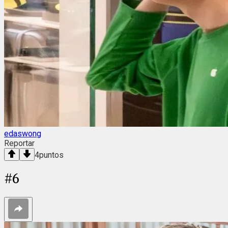
edaswong
Reportar
4
puntos
#
6