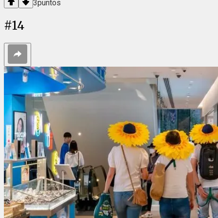
3
puntos
#
14