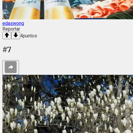
edaswong
Reportar
4
puntos
#
7