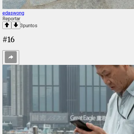
edaswong
Reportar
3
puntos
#
16