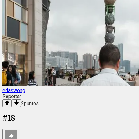
edaswong
Reportar
2
puntos
#
18