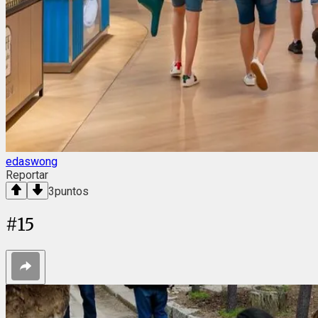
edaswong
Reportar
3
puntos
#
15