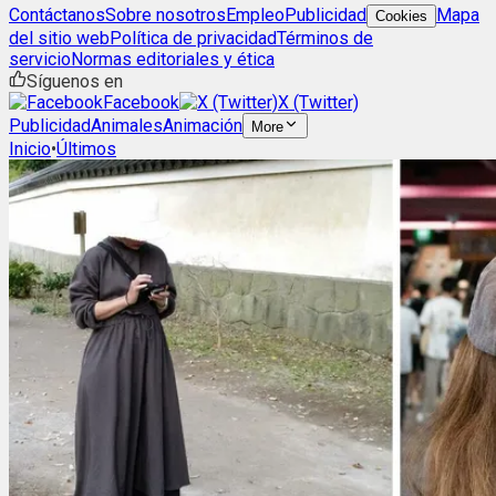
Contáctanos
Sobre nosotros
Empleo
Publicidad
Mapa
Cookies
del sitio web
Política de privacidad
Términos de
servicio
Normas editoriales y ética
Síguenos en
Facebook
X (Twitter)
Publicidad
Animales
Animación
More
Inicio
•
Últimos