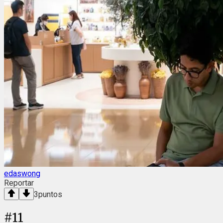
edaswong
Reportar
3
puntos
#
11