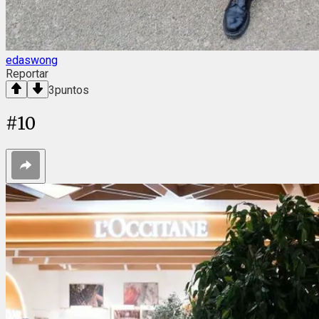
edaswong
Reportar
3
puntos
#
10