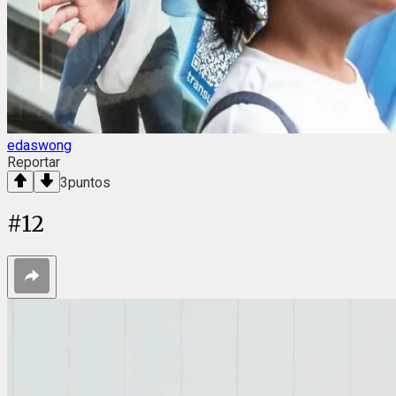
edaswong
Reportar
3
puntos
#
12