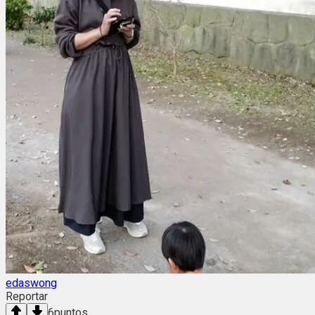
edaswong
Reportar
6
puntos