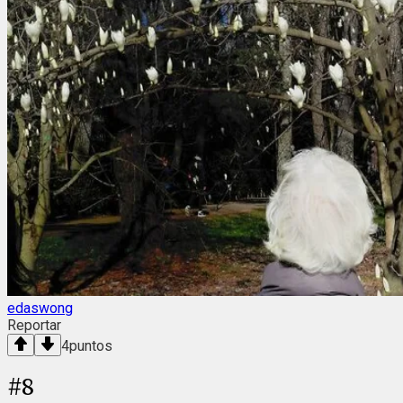
edaswong
Reportar
4
puntos
#
8