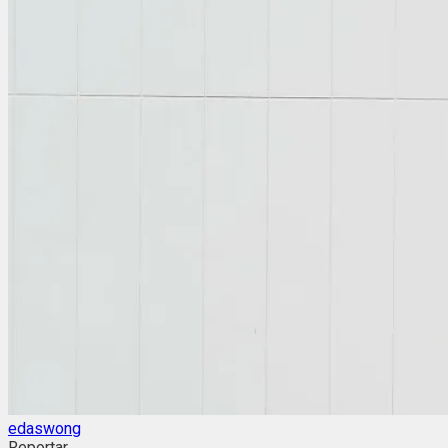
edaswong
Reportar