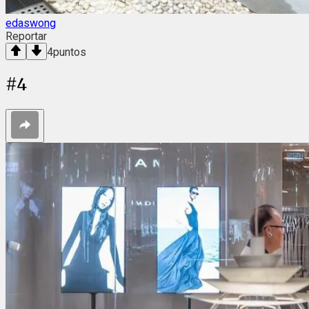
edaswong
Reportar
4
puntos
#
4