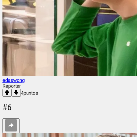
edaswong
Reportar
4
puntos
#
6