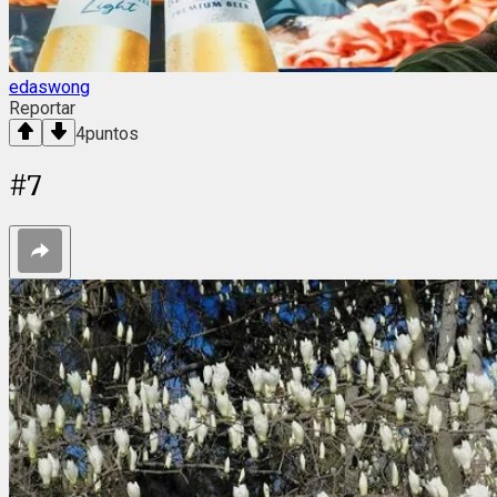
edaswong
Reportar
4
puntos
#
7