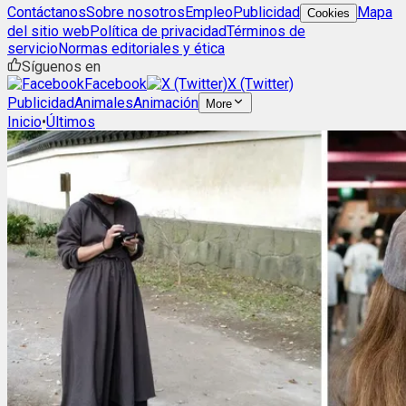
Contáctanos
Sobre nosotros
Empleo
Publicidad
Mapa
Cookies
del sitio web
Política de privacidad
Términos de
servicio
Normas editoriales y ética
Síguenos en
Facebook
X (Twitter)
Publicidad
Animales
Animación
More
Inicio
•
Últimos