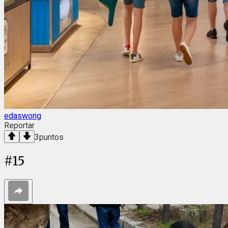
edaswong
Reportar
3
puntos
#
15