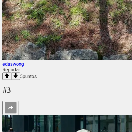
edaswong
Reportar
5
puntos
#
3