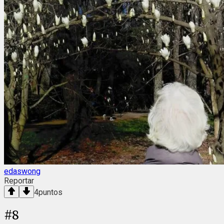
edaswong
Reportar
4
puntos
#
8