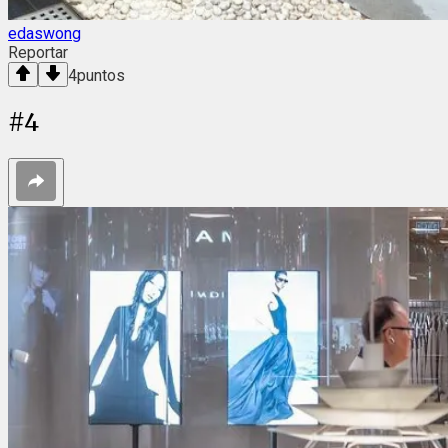
edaswong
Reportar
4
puntos
#
4