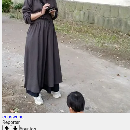
edaswong
Reportar
6
puntos