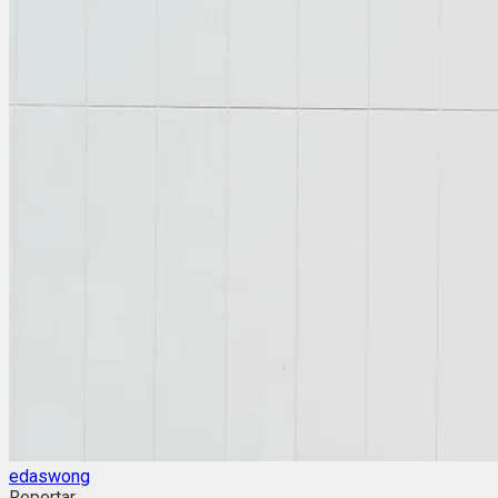
edaswong
Reportar