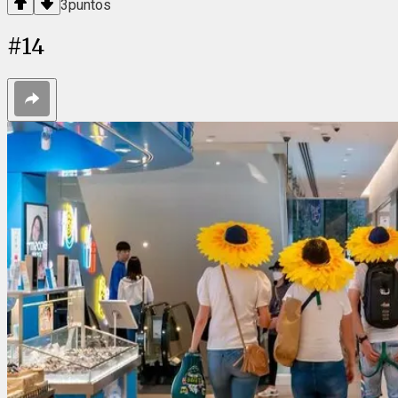
3
puntos
#
14