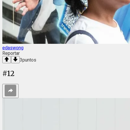
edaswong
Reportar
3
puntos
#
12