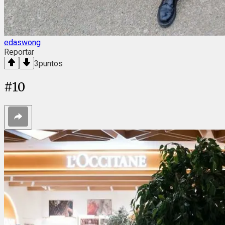
edaswong
Reportar
3
puntos
#
10