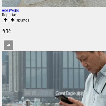
edaswong
Reportar
3
puntos
#
16