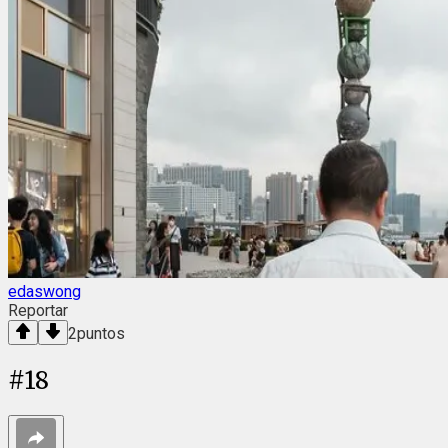
edaswong
Reportar
2
puntos
#
18