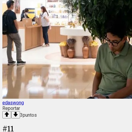
edaswong
Reportar
3
puntos
#
11