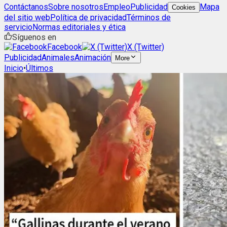
Contáctanos
Sobre nosotros
Empleo
Publicidad
Mapa
Cookies
del sitio web
Política de privacidad
Términos de
servicio
Normas editoriales y ética
Síguenos en
Facebook
X (Twitter)
Publicidad
Animales
Animación
More
Inicio
•
Últimos