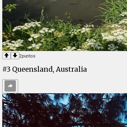
2
puntos
#
3
Queensland, Australia