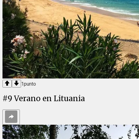
1
punto
#
9
Verano en Lituania