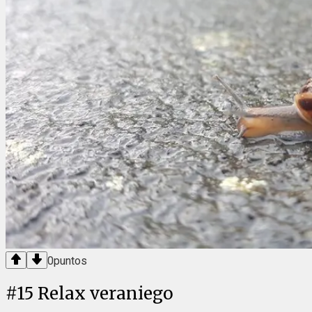
0
puntos
#
15
Relax veraniego