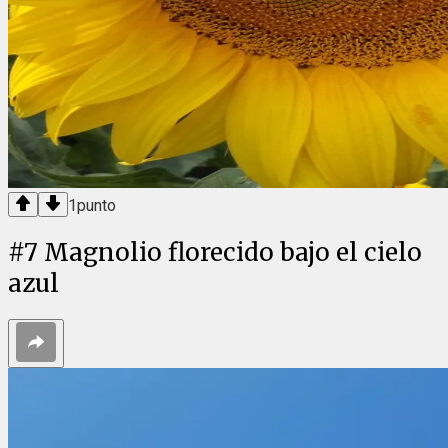
1
punto
#
7
Magnolio florecido bajo el cielo
azul