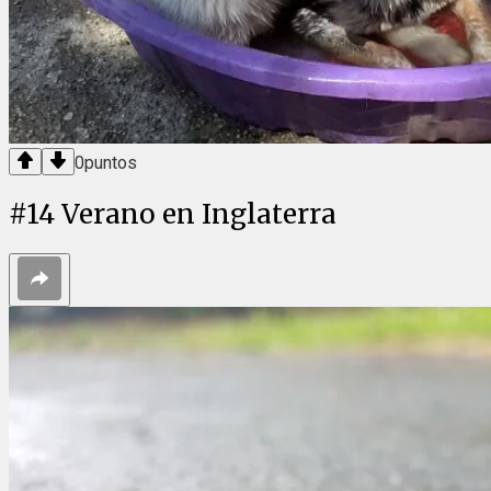
0
puntos
#
14
Verano en Inglaterra