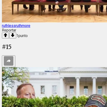
ruthlessruthmore
Reportar
1
punto
#
15