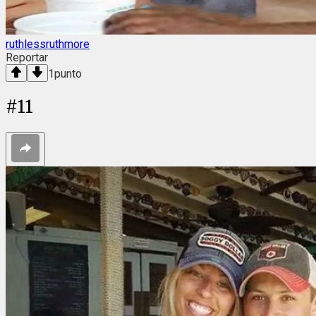
ruthlessruthmore
Reportar
1
punto
#
11