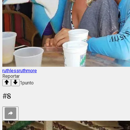
ruthlessruthmore
Reportar
1
punto
#
8