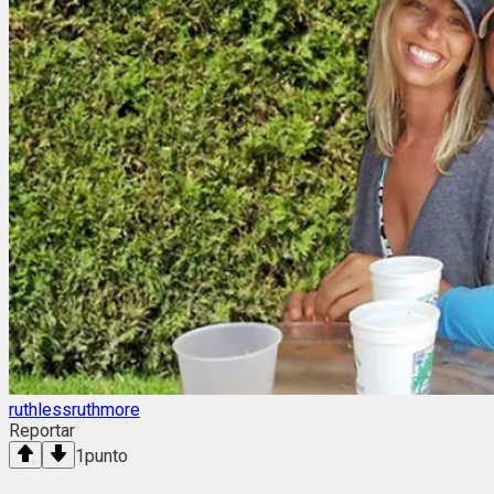
ruthlessruthmore
Reportar
1
punto