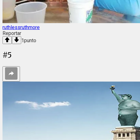
ruthlessruthmore
Reportar
1
punto
#
5