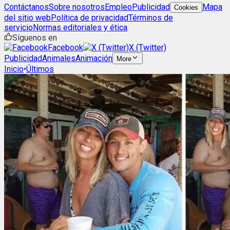
Contáctanos
Sobre nosotros
Empleo
Publicidad
Mapa
Cookies
del sitio web
Política de privacidad
Términos de
servicio
Normas editoriales y ética
Síguenos en
Facebook
X (Twitter)
Publicidad
Animales
Animación
More
Inicio
•
Últimos