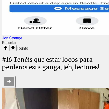
Jon Strange
Reportar
1
punto
#
16
Tenéis que estar locos para
perderos esta ganga, ¡eh, lectores!