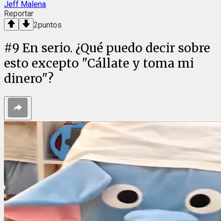
Jeff Malena
Reportar
2
puntos
#
9
En serio. ¿Qué puedo decir sobre
esto excepto "Cállate y toma mi
dinero"?