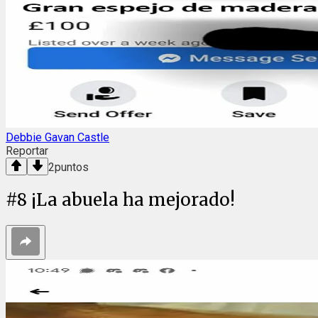
Debbie Gavan Castle
Reportar
2
puntos
#
8
¡La abuela ha mejorado!