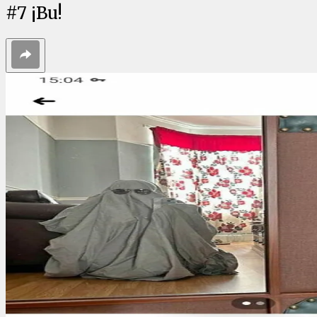
#
7
¡Bu!