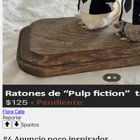
Flora Cate
Reportar
5
puntos
#
4
Anuncio poco inspirador