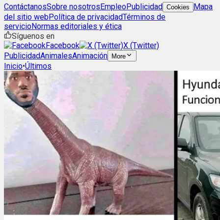
Contáctanos
Sobre nosotros
Empleo
Publicidad
Mapa
Cookies
del sitio web
Política de privacidad
Términos de
servicio
Normas editoriales y ética
Síguenos en
Facebook
X (Twitter)
Publicidad
Animales
Animación
More
Inicio
•
Últimos