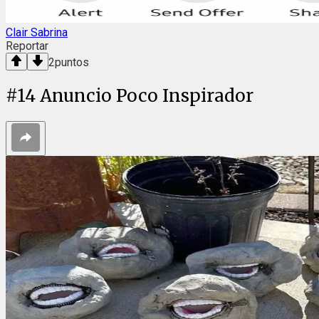
Clair Sabrina
Reportar
2
puntos
#
14
Anuncio Poco Inspirador