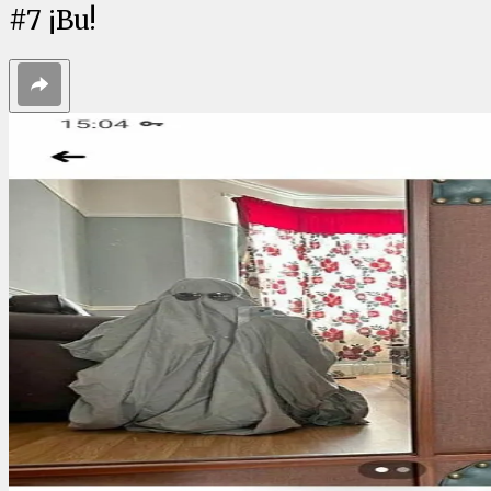
#
7
¡Bu!