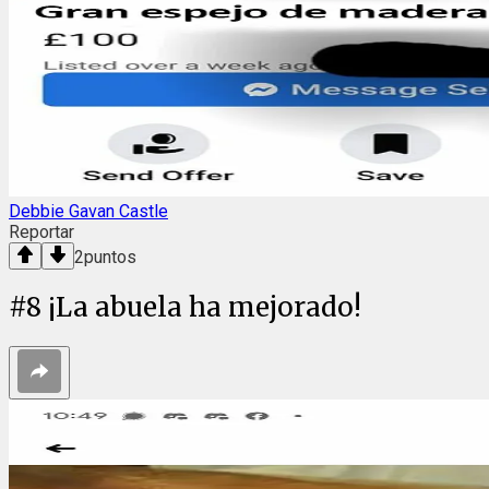
Debbie Gavan Castle
Reportar
2
puntos
#
8
¡La abuela ha mejorado!