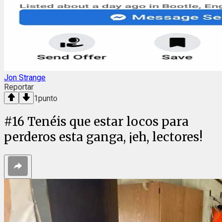
Jon Strange
Reportar
1
punto
#
16
Tenéis que estar locos para
perderos esta ganga, ¡eh, lectores!