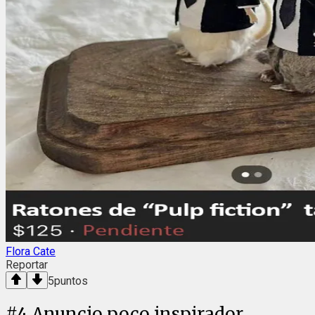
Flora Cate
Reportar
5
puntos
#
4
Anuncio poco inspirador