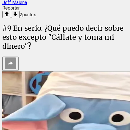
Jeff Malena
Reportar
2
puntos
#
9
En serio. ¿Qué puedo decir sobre
esto excepto "Cállate y toma mi
dinero"?