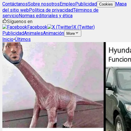
Contáctanos
Sobre nosotros
Empleo
Publicidad
Mapa
Cookies
del sitio web
Política de privacidad
Términos de
servicio
Normas editoriales y ética
Síguenos en
Facebook
X (Twitter)
Publicidad
Animales
Animación
More
Inicio
•
Últimos