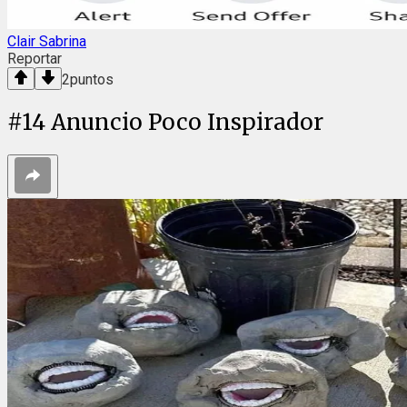
Clair Sabrina
Reportar
2
puntos
#
14
Anuncio Poco Inspirador